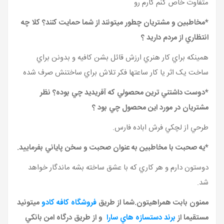
متفاوت خاص کنم کارم رو
*مخاطبين و مشتريان چطور ميتونند از شما حمايت کنند؟ کلا چه
انتظاري از مردم داريد ؟
همينکه براي کار هنري ارزش قائل بشن کافيه و بدونن براي
ساخت يک اثر يا کار ساعتها فکر تلاش براي ساختنش صرف شده
*دوست
داشتني ترين محصولي که آفريديد چي بوده؟ نظر
مشتريان در مورد اين محصول چي بود ؟
طرحي از لچکي فرش اباده فارس.
*يه صحبت با مخاطبين به عنوان صحبت و سخن پاياني بفرماييد.
دوستون دارم و هر کاري که با عشق ساخته بشه ماندگار خواهد
شد.
ممنون بابت همراهيتون.شما از طريق
فروشگاه کافه کادو
ميتونيد
مستقيما از
برند دستسازه هاي سارا
و از طريق درگاه امن بانکي