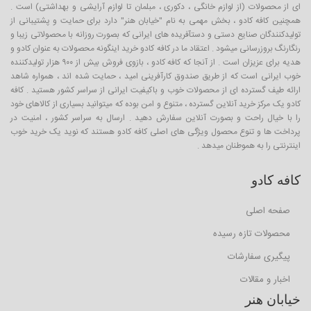
ای از محصولات (از لوازم خانگی ، دکوری ، مبلمان تا لوازم آرایشی و بهداشتی) است .
همچنین کافه کادو ، بخش مهمی به نام "خیابان هنر" دارد برای حمایت و پشتیبانی از
تولیدکنندگان صنایع دستی و دستآفریده های ایرانی که بصورت روزانه با محصولاتی زیبا و
رنگارنگ بروزرسانی میشود . اعتقاد ما در کافه کادو خرید اینگونه محصولات به عنوان کادو و
هدیه برای عزیزان است . از آنجا که کافه کادو ، بازوی فروش بیش از ۹۰۰ هزار تولیدکننده
خوب ایرانی است که از طریق صندوق کارآفرینی امید ، حمایت شده اند ، همواره شاهد
ارائه طیف گسترده ای از محصولات خوب و باکیفیت ایرانی از سراسر کشور هستید . کافه
کادو یک مرکز خرید آنلاین گسترده ، متنوع و امن بوده که میتوانید بسیاری از کالاهای خود
را با خیال راحت و بصورت آنلاین سفارش دهید . ارسال به سراسر کشور ، امنیت در
پرداخت ها و تنوع محصول ویژگی های اصلی کافه کادو هستند که نوید یک خرید خوب
اینترنتی را به هموطنان میدهد .
کافه کادو
صفحه اصلی
محصولات تازه رسیده
پیگیری سفارشات
اخبار و مقالات
خیابان هنر