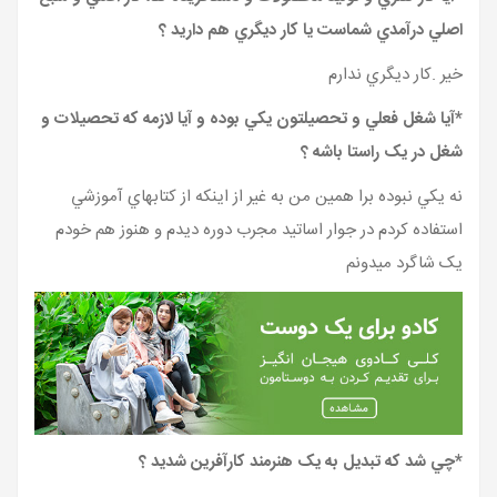
اصلي درآمدي شماست يا کار ديگري هم داريد ؟
خير .کار ديگري ندارم
*آيا شغل فعلي و تحصيلتون يکي بوده و آيا لازمه که تحصيلات و
شغل در يک راستا باشه ؟
نه يکي نبوده برا همين من به غير از اينکه از کتابهاي آموزشي
استفاده کردم در جوار اساتيد مجرب دوره ديدم و هنوز هم خودم
يک شاگرد ميدونم
*چي شد که تبديل به يک هنرمند کارآفرين شديد ؟