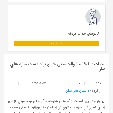
مجله
محصولات تازه رسیده
ورود به پنل تامین کنندگان
ورود به پنل همکاران فروش
کادوهای جذاب مردانه
سوالات متداول
مشاهده
درباره ما
مصاحبه با خانم ابوالحسيني خالق برند دست سازه هاي
سارا
|
۱۳۹۹\۰۷\۱۳
|
-
|
۰
|
۳۲۷
از گروه :
داستان هنرمندان
اين بار و در اين قسمت از "داستان هنرمندان" با خانم ابولحسيني از شهر
زيباي شيراز گپ ميزنيم. ايشون در زمينه توليد زيورآلات تلفيقي فعاليت