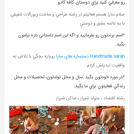
رو معرفي کنيد براي دوستان کافه کادو
سلام سارا هستم فعاليتم در رشته طراحي و ساخت زيورآلات تلفيقي
با يه عالمه عشق و دوستي
*اسم برندتون رو بفرماييد و اگه اين اسم داستاني داره برامون
بگيد
.
Handmade.sarah دستسازه هاي سارا
رويايه بچگي با تلاش به
واقعيت تبديلش کردم
*در مورد خودتون بگيد .سال و محل تولدتون، تحصيلات و محل
زندگي فعليتون براي ما بگيد.
رشته اقتصاد ، متولد شيراز ، ساکن شيراز