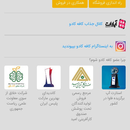
راه اندازی فروشگاه
همکاری در فروش
کانال جذاب کافه کادو
به اینستاگرام کافه کادو بپیوندید
چرا عضو کافه کادو شوم؟
استارت آپ
مرجع رسمی
کاندیدای
شرکت خلاق از
برگزیده فاوا در
فروش
بهترین مارکت
سوی معاونت
کشور
تولیدکنندگان
پلیس ایران
علمی ریاست
تحت پوشش
جمهوری
صندوق
کارآفرینی امید