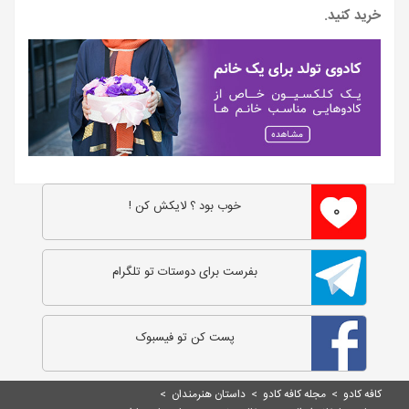
خريد کنيد.
خوب بود ؟ لایکش کن !
۰
بفرست برای دوستات تو تلگرام
پست کن تو فیسبوک
کافه کادو
>
مجله کافه کادو
>
داستان هنرمندان
>