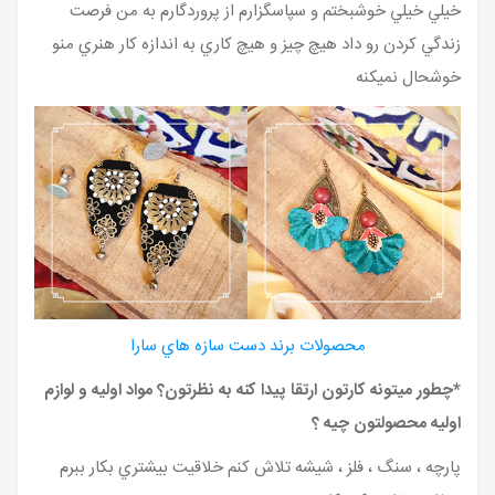
خيلي خيلي خوشبختم و سپاسگزارم از پروردگارم به من فرصت
زندگي کردن رو داد هيچ چيز و هيچ کاري به اندازه کار هنري منو
خوشحال نميکنه
محصولات برند دست سازه هاي سارا
*چطور ميتونه کارتون ارتقا پيدا کنه به نظرتون؟ مواد اوليه و لوازم
اوليه محصولتون چيه ؟
پارچه ، سنگ ، فلز ، شيشه تلاش کنم خلاقيت بيشتري بکار ببرم