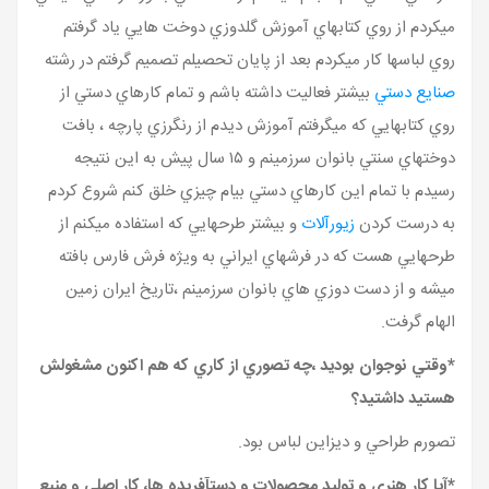
ميکردم از روي کتابهاي آموزش گلدوزي دوخت هايي ياد گرفتم
روي لباسها کار ميکردم بعد از پايان تحصيلم تصميم گرفتم در رشته
صنايع دستي
بيشتر فعاليت داشته باشم و تمام کارهاي دستي از
روي کتابهايي که ميگرفتم آموزش ديدم از رنگرزي پارچه ، بافت
دوختهاي سنتي بانوان سرزمينم و ۱۵ سال پيش به اين نتيجه
رسيدم با تمام اين کارهاي دستي بيام چيزي خلق کنم شروع کردم
به درست کردن
زيورآلات
و بيشتر طرحهايي که استفاده ميکنم از
طرحهايي هست که در فرشهاي ايراني به ويژه فرش فارس بافته
ميشه و از دست دوزي هاي بانوان سرزمينم ،تاريخ ايران زمين
الهام گرفت.
*وقتي نوجوان بوديد ،چه تصوري از کاري که هم اکنون مشغولش
هستيد داشتيد؟
تصورم طراحي و ديزاين لباس بود.
*آيا کار هنري و توليد محصولات و دستآفريده ها، کار اصلي و منبع