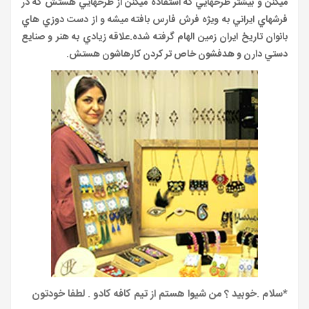
ميکنن و بيشتر طرحهايي که استفاده ميکنن از طرحهايي هستش که در
فرشهاي ايراني به ويژه فرش فارس بافته ميشه و از دست دوزي هاي
بانوان تاريخ ايران زمين الهام گرفته شده.علاقه زيادي به هنر و صنايع
دستي دارن و هدفشون خاص تر کردن کارهاشون هستش.
*سلام .خوبيد ؟ من شيوا هستم از تيم کافه کادو . لطفا خودتون