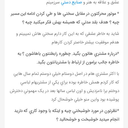
عشق و علاقه به هنر و
صنايع دستي
سرزمينم
* موتور محرکتون در مقابل سختي ها و طي کردن ادامه اين مسير
چيه ؟ هدف بلند مدتي که هميشه بهش فکر ميکنيد چيه ؟
شايد به خاطر عشقي که به اين کار دارم سختي هاش نميبينم و
هدفم موفقيت بيشتر خاصتر کردن کارهام
*درباره مشتري هاتون بگيد. چطوره رابطتتون باهاشون ؟ يه
خاطره جالب برامون از ارتباط با مشتريانتون بگيد.
با اکثر مشتري هام در اصل دوستام خيلي دوستم تمام سال هايي
که کار کردم همش خاطره بوده براي يکي از مشتريهام لباسي
دوختم برا نامزديش و اون لباس سالها بعد در يک مهموني دخترش
پوشيده بود واين منو خيلي خوشحال کرد
*نظرتون در مورد خوشبختي چيه و اينکه با وجود کاري که داريد
انجام ميديد خوشبخت و خوشحاليد ؟