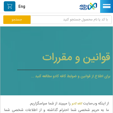
Eng
مرکز پاسخگویی مشتریان
راه اندازی فروشگاه
قوانین و مقررات
نصب اپلیکیشن اندرویدی
صفحه اصلی
پیگیری سفارشات
برای اطلاع از قوانین و ضوابط کافه کادو مطالعه کنید ...
دسته بندی محصولات
خیابان هنر/بازار دستآفریده ها
از اینکه وب‌سایت
را میبیند از شما سپاسگزاریم.
کافه کادو
حمایت از تولیدکنندگان
ما به حریم شخصی شما احترام گذاشته و از اطلاعات شخصی شما