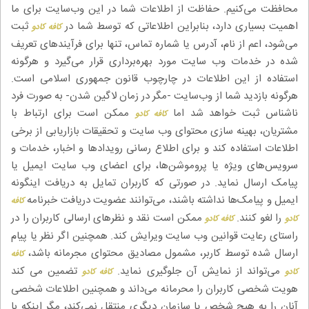
مجله
محافظت می‌کنیم. حفاظت از اطلاعات شما در این وب‌سایت برای ما
اهمیت بسیاری دارد، بنابراین اطلاعاتی که توسط شما در
ثبت
کافه کادو
محصولات تازه رسیده
می‌شود، اعم از نام، آدرس یا شماره تماس، تنها برای فرآیندهای تعریف
ورود به پنل تامین کنندگان
شده در خدمات وب سایت مورد بهره‌برداری قرار می‌گیرد و هرگونه
استفاده از این اطلاعات در چارچوب قانون جمهوری اسلامی است.
ورود به پنل همکاران فروش
هرگونه بازدید شما از وب‌سایت -مگر در زمان لاگین شدن- به صورت فرد
ناشناس ثبت خواهد شد اما
ممکن است برای ارتباط با
کافه کادو
سوالات متداول
مشتریان، بهینه سازی محتوای وب سایت و تحقیقات بازاریابی از برخی
درباره ما
اطلاعات استفاده کند و برای اطلاع رسانی رویدادها و اخبار، خدمات و
سرویس‌های ویژه یا پروموشن‌ها، برای اعضای وب سایت ایمیل یا
پیامک ارسال نماید. در صورتی که کاربران تمایل به دریافت اینگونه
ایمیل و پیامک‌ها نداشته باشند، می‌توانند عضویت دریافت خبرنامه
کافه
را لغو کنند.
ممکن است نقد و نظرهای ارسالی کاربران را در
کادو
کافه کادو
راستای رعایت قوانین وب سایت ویرایش کند. همچنین اگر نظر یا پیام
ارسال شده توسط کاربر، مشمول مصادیق محتوای مجرمانه باشد،
کافه
می‌تواند از نمایش آن جلوگیری نماید.
تضمین می کند
کادو
کافه کادو
هویت شخصی کاربران را محرمانه می‌داند و همچنین اطلاعات شخصی
آنان را به هیچ شخص یا سازمان دیگری منتقل نمی‌کند، مگر اینکه با