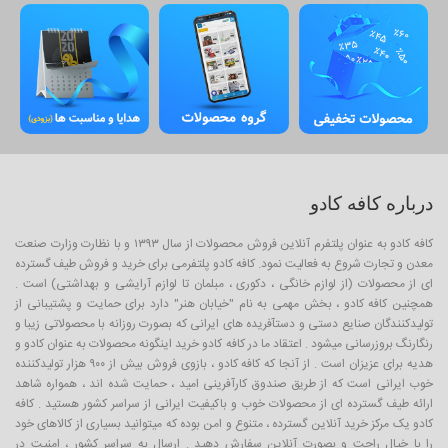
درباره کافه کادو
کافه کادو به عنوان پلتفرم آنلاین فروش محصولات از سال ۱۳۹۳ و با نظارت وزارت صنعت
معدن و تجارت شروع به فعالیت نمود. کافه کادو پلتفرمی برای خرید و فروش طیف گسترده
ای از محصولات (از لوازم خانگی ، دکوری ، مبلمان تا لوازم آرایشی و بهداشتی) است .
همچنین کافه کادو ، بخش مهمی به نام "خیابان هنر" دارد برای حمایت و پشتیبانی از
تولیدکنندگان صنایع دستی و دستآفریده های ایرانی که بصورت روزانه با محصولاتی زیبا و
رنگارنگ بروزرسانی میشود . اعتقاد ما در کافه کادو خرید اینگونه محصولات به عنوان کادو و
هدیه برای عزیزان است . از آنجا که کافه کادو ، بازوی فروش بیش از ۹۰۰ هزار تولیدکننده
خوب ایرانی است که از طریق صندوق کارآفرینی امید ، حمایت شده اند ، همواره شاهد
ارائه طیف گسترده ای از محصولات خوب و باکیفیت ایرانی از سراسر کشور هستید . کافه
کادو یک مرکز خرید آنلاین گسترده ، متنوع و امن بوده که میتوانید بسیاری از کالاهای خود
را با خیال راحت و بصورت آنلاین سفارش دهید . ارسال به سراسر کشور ، امنیت در