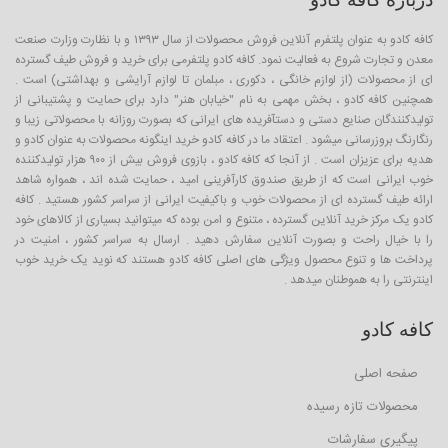
کافه کادو به عنوان پلتفرم آنلاین فروش محصولات از سال ۱۳۹۳ و با نظارت وزارت صنعت
معدن و تجارت شروع به فعالیت نمود. کافه کادو پلتفرمی برای خرید و فروش طیف گسترده
ای از محصولات (از لوازم خانگی ، دکوری ، مبلمان تا لوازم آرایشی و بهداشتی) است .
همچنین کافه کادو ، بخش مهمی به نام "خیابان هنر" دارد برای حمایت و پشتیبانی از
تولیدکنندگان صنایع دستی و دستآفریده های ایرانی که بصورت روزانه با محصولاتی زیبا و
رنگارنگ بروزرسانی میشود . اعتقاد ما در کافه کادو خرید اینگونه محصولات به عنوان کادو و
هدیه برای عزیزان است . از آنجا که کافه کادو ، بازوی فروش بیش از ۹۰۰ هزار تولیدکننده
خوب ایرانی است که از طریق صندوق کارآفرینی امید ، حمایت شده اند ، همواره شاهد
ارائه طیف گسترده ای از محصولات خوب و باکیفیت ایرانی از سراسر کشور هستید . کافه
کادو یک مرکز خرید آنلاین گسترده ، متنوع و امن بوده که میتوانید بسیاری از کالاهای خود
را با خیال راحت و بصورت آنلاین سفارش دهید . ارسال به سراسر کشور ، امنیت در
پرداخت ها و تنوع محصول ویژگی های اصلی کافه کادو هستند که نوید یک خرید خوب
اینترنتی را به هموطنان میدهد .
کافه کادو
صفحه اصلی
محصولات تازه رسیده
پیگیری سفارشات