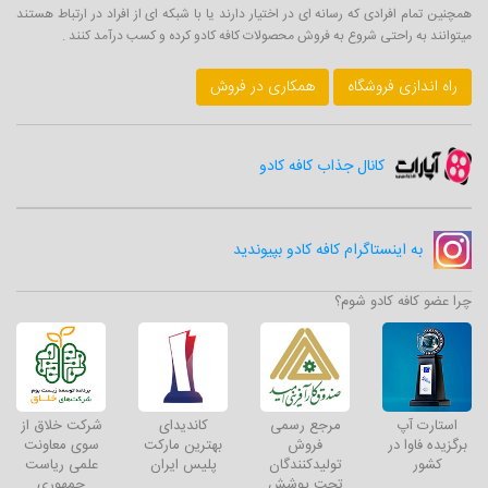
همچنین تمام افرادی که رسانه ای در اختیار دارند یا با شبکه ای از افراد در ارتباط هستند
میتوانند به راحتی شروع به فروش محصولات کافه کادو کرده و کسب درآمد کنند .
راه اندازی فروشگاه
همکاری در فروش
کانال جذاب کافه کادو
به اینستاگرام کافه کادو بپیوندید
چرا عضو کافه کادو شوم؟
استارت آپ
مرجع رسمی
کاندیدای
شرکت خلاق از
برگزیده فاوا در
فروش
بهترین مارکت
سوی معاونت
کشور
تولیدکنندگان
پلیس ایران
علمی ریاست
تحت پوشش
جمهوری