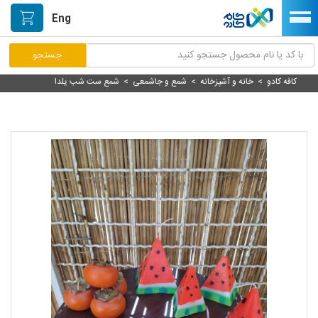
Eng
کافه کادو
>
خانه و آشپزخانه
>
شمع و جاشمعی
>
شمع ست شب یلدا
مرکز پاسخگویی مشتریان
راه اندازی فروشگاه
نصب اپلیکیشن اندرویدی
صفحه اصلی
پیگیری سفارشات
دسته بندی محصولات
خیابان هنر/بازار دستآفریده ها
حمایت از تولیدکنندگان