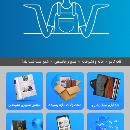
کافه کادو
>
خانه و آشپزخانه
>
شمع و جاشمعی
>
شمع ست شب یلدا