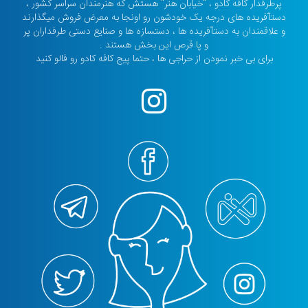
پرطرفدار کافه کادو ، "خیابان هنر" هستش که هنرمندان سراسر کشور ،
دستآفریده های درجه یک خودشون رو اونجا به معرض فروش میگذارند
و علاقمندان به دستآفریده ها ، دستسازه ها و صنایع دستی طرفداران پر
و پا قرص این بخش هستند .
برای بی خبر نمودن از حراجی ها ، حتما پیج کافه کادو رو فالو کنید