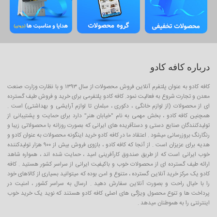
درباره کافه کادو
کافه کادو به عنوان پلتفرم آنلاین فروش محصولات از سال ۱۳۹۳ و با نظارت وزارت صنعت
معدن و تجارت شروع به فعالیت نمود. کافه کادو پلتفرمی برای خرید و فروش طیف گسترده
ای از محصولات (از لوازم خانگی ، دکوری ، مبلمان تا لوازم آرایشی و بهداشتی) است .
همچنین کافه کادو ، بخش مهمی به نام "خیابان هنر" دارد برای حمایت و پشتیبانی از
تولیدکنندگان صنایع دستی و دستآفریده های ایرانی که بصورت روزانه با محصولاتی زیبا و
رنگارنگ بروزرسانی میشود . اعتقاد ما در کافه کادو خرید اینگونه محصولات به عنوان کادو و
هدیه برای عزیزان است . از آنجا که کافه کادو ، بازوی فروش بیش از ۹۰۰ هزار تولیدکننده
خوب ایرانی است که از طریق صندوق کارآفرینی امید ، حمایت شده اند ، همواره شاهد
ارائه طیف گسترده ای از محصولات خوب و باکیفیت ایرانی از سراسر کشور هستید . کافه
کادو یک مرکز خرید آنلاین گسترده ، متنوع و امن بوده که میتوانید بسیاری از کالاهای خود
را با خیال راحت و بصورت آنلاین سفارش دهید . ارسال به سراسر کشور ، امنیت در
پرداخت ها و تنوع محصول ویژگی های اصلی کافه کادو هستند که نوید یک خرید خوب
اینترنتی را به هموطنان میدهد .