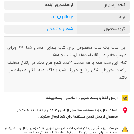
از هفت روز آینده
آماده ارسال از
jalin_gallery
برند
شمع و جاشمعی
گروه محصول
این ست یک ست مخصوص برای شب یلدای امسال شما 🍉 وبرای
عروس خانم ها و آقا دامادها برای شب چله🥳
تمام این ست همه با هم هست ۳عدد شمع هرم مانند در ارتفاع مختلف
و۱عدد مخروطی شکل وشمع حروف شب یلداکه همه با تم هندوانه می
باشد.
ارسال فقط با پست جمهوری اسلامی - پست پیشتاز
شما در حال تهیه مستقیم محصول از تامین کننده / تولید کننده هستید .
محصول از محل تامین مستقیما برای شما ارسال میگردد .
دوست عزیز ، اگر نیاز به ذکر توضیحات خاص مثل سایز یا ابعاد ، زمان ارسال و ... دارید در
سبد خرید نهایی محلی برای ذکر این توضیحات شما در نظر گرفته شده است