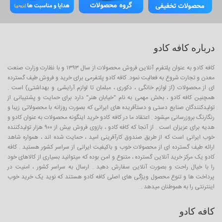
درباره کافه کادو
کافه کادو به عنوان پلتفرم آنلاین فروش محصولات از سال ۱۳۹۳ و با نظارت وزارت صنعت
معدن و تجارت شروع به فعالیت نمود. کافه کادو پلتفرمی برای خرید و فروش طیف گسترده
ای از محصولات (از لوازم خانگی ، دکوری ، مبلمان تا لوازم آرایشی و بهداشتی) است .
همچنین کافه کادو ، بخش مهمی به نام "خیابان هنر" دارد برای حمایت و پشتیبانی از
تولیدکنندگان صنایع دستی و دستآفریده های ایرانی که بصورت روزانه با محصولاتی زیبا و
رنگارنگ بروزرسانی میشود . اعتقاد ما در کافه کادو خرید اینگونه محصولات به عنوان کادو و
هدیه برای عزیزان است . از آنجا که کافه کادو ، بازوی فروش بیش از ۹۰۰ هزار تولیدکننده
خوب ایرانی است که از طریق صندوق کارآفرینی امید ، حمایت شده اند ، همواره شاهد
ارائه طیف گسترده ای از محصولات خوب و باکیفیت ایرانی از سراسر کشور هستید . کافه
کادو یک مرکز خرید آنلاین گسترده ، متنوع و امن بوده که میتوانید بسیاری از کالاهای خود
را با خیال راحت و بصورت آنلاین سفارش دهید . ارسال به سراسر کشور ، امنیت در
پرداخت ها و تنوع محصول ویژگی های اصلی کافه کادو هستند که نوید یک خرید خوب
اینترنتی را به هموطنان میدهد .
کافه کادو