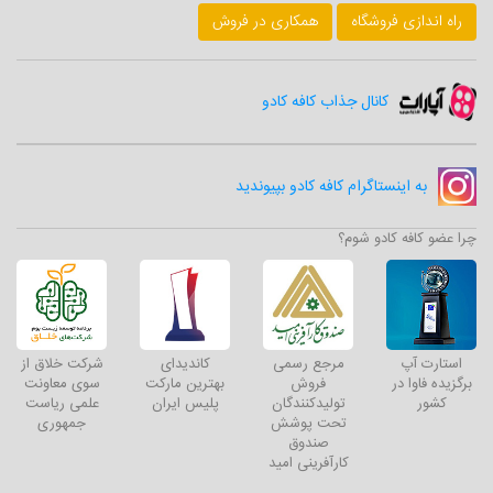
راه اندازی فروشگاه
همکاری در فروش
کانال جذاب کافه کادو
به اینستاگرام کافه کادو بپیوندید
چرا عضو کافه کادو شوم؟
استارت آپ
مرجع رسمی
کاندیدای
شرکت خلاق از
برگزیده فاوا در
فروش
بهترین مارکت
سوی معاونت
کشور
تولیدکنندگان
پلیس ایران
علمی ریاست
تحت پوشش
جمهوری
صندوق
کارآفرینی امید