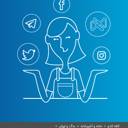
کافه کادو
>
خانه و آشپزخانه
>
ماگ و لیوان
>