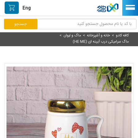
Eng
کافه کادو
>
خانه و آشپزخانه
>
ماگ و لیوان
>
مرکز پاسخگویی مشتریان
ماگ سرامیکی درب آیینه ای (HE ME)
راه اندازی فروشگاه
نصب اپلیکیشن اندرویدی
صفحه اصلی
پیگیری سفارشات
دسته بندی محصولات
خیابان هنر/بازار دستآفریده ها
حمایت از تولیدکنندگان