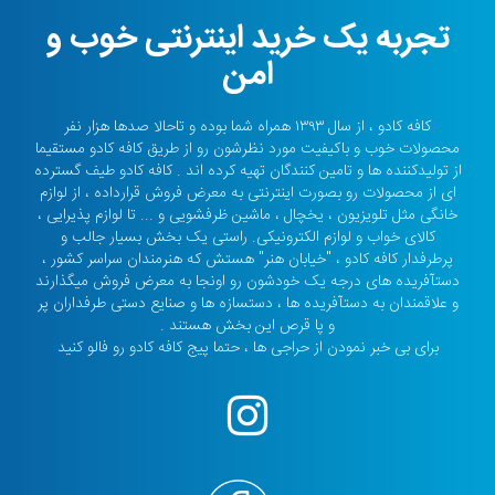
تجربه یک خرید اینترنتی خوب و
امن
کافه کادو ، از سال ۱۳۹۳ همراه شما بوده و تاحالا صدها هزار نفر
محصولات خوب و باکیفیت مورد نظرشون رو از طریق کافه کادو مستقیما
از تولیدکننده ها و تامین کنندگان تهیه کرده اند . کافه کادو طیف گسترده
ای از محصولات رو بصورت اینترنتی به معرض فروش قرارداده ، از لوازم
خانگی مثل تلویزیون ، یخچال ، ماشین ظرفشویی و ... تا لوازم پذیرایی ،
کالای خواب و لوازم الکترونیکی. راستی یک بخش بسیار جالب و
پرطرفدار کافه کادو ، "خیابان هنر" هستش که هنرمندان سراسر کشور ،
دستآفریده های درجه یک خودشون رو اونجا به معرض فروش میگذارند
و علاقمندان به دستآفریده ها ، دستسازه ها و صنایع دستی طرفداران پر
و پا قرص این بخش هستند .
برای بی خبر نمودن از حراجی ها ، حتما پیج کافه کادو رو فالو کنید