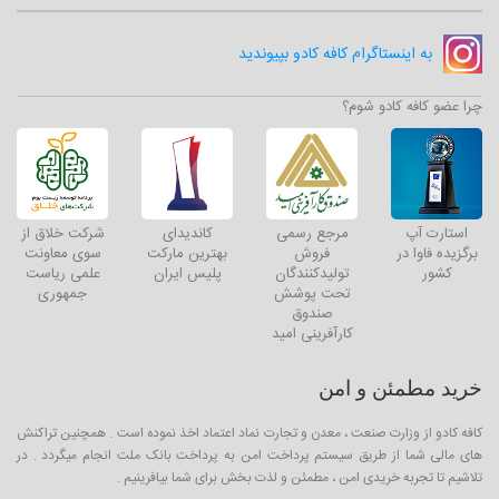
به اینستاگرام کافه کادو بپیوندید
چرا عضو کافه کادو شوم؟
استارت آپ
مرجع رسمی
کاندیدای
شرکت خلاق از
برگزیده فاوا در
فروش
بهترین مارکت
سوی معاونت
کشور
تولیدکنندگان
پلیس ایران
علمی ریاست
تحت پوشش
جمهوری
صندوق
کارآفرینی امید
خرید مطمئن و امن
کافه کادو از وزارت صنعت ، معدن و تجارت نماد اعتماد اخذ نموده است . همچنین تراکنش
های مالی شما از طریق سیستم پرداخت امن به پرداخت بانک ملت انجام میگردد . در
تلاشیم تا تجربه خریدی امن ، مطمئن و لذت بخش برای شما بیافرینیم .