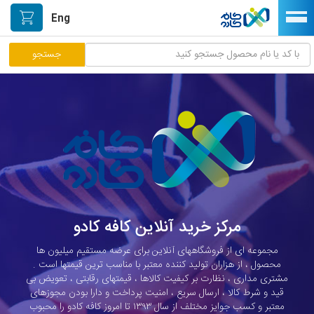
Eng
مرکز پاسخگویی مشتریان
راه اندازی فروشگاه
نصب اپلیکیشن اندرویدی
صفحه اصلی
پیگیری سفارشات
مرکز خرید آنلاین کافه کادو
دسته بندی محصولات
مجموعه ای از فروشگاههای آنلاین برای عرضه مستقیم میلیون ها
محصول ، از هزاران تولید کننده معتبر با مناسب ترین قیمتها است .
خیابان هنر/بازار دستآفریده ها
مشتری مداری ، نظارت بر کیفیت کالاها ، قیمتهای رقابتی ، تعویض بی
قید و شرط کالا ، ارسال سریع ، امنیت پرداخت و دارا بودن مجوزهای
حمایت از تولیدکنندگان
معتبر و کسب جوایز مختلف از سال ۱۳۹۳ تا امروز کافه کادو را محبوب