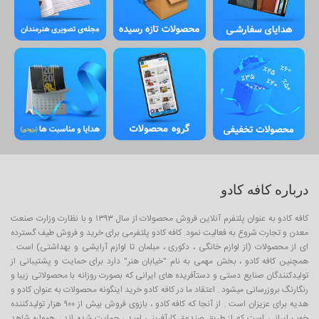
درباره کافه کادو
کافه کادو به عنوان پلتفرم آنلاین فروش محصولات از سال ۱۳۹۳ و با نظارت وزارت صنعت
معدن و تجارت شروع به فعالیت نمود. کافه کادو پلتفرمی برای خرید و فروش طیف گسترده
ای از محصولات (از لوازم خانگی ، دکوری ، مبلمان تا لوازم آرایشی و بهداشتی) است .
همچنین کافه کادو ، بخش مهمی به نام "خیابان هنر" دارد برای حمایت و پشتیبانی از
تولیدکنندگان صنایع دستی و دستآفریده های ایرانی که بصورت روزانه با محصولاتی زیبا و
رنگارنگ بروزرسانی میشود . اعتقاد ما در کافه کادو خرید اینگونه محصولات به عنوان کادو و
هدیه برای عزیزان است . از آنجا که کافه کادو ، بازوی فروش بیش از ۹۰۰ هزار تولیدکننده
خوب ایرانی است که از طریق صندوق کارآفرینی امید ، حمایت شده اند ، همواره شاهد