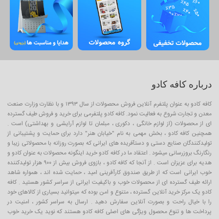
درباره کافه کادو
کافه کادو به عنوان پلتفرم آنلاین فروش محصولات از سال ۱۳۹۳ و با نظارت وزارت صنعت
معدن و تجارت شروع به فعالیت نمود. کافه کادو پلتفرمی برای خرید و فروش طیف گسترده
ای از محصولات (از لوازم خانگی ، دکوری ، مبلمان تا لوازم آرایشی و بهداشتی) است .
همچنین کافه کادو ، بخش مهمی به نام "خیابان هنر" دارد برای حمایت و پشتیبانی از
تولیدکنندگان صنایع دستی و دستآفریده های ایرانی که بصورت روزانه با محصولاتی زیبا و
رنگارنگ بروزرسانی میشود . اعتقاد ما در کافه کادو خرید اینگونه محصولات به عنوان کادو و
هدیه برای عزیزان است . از آنجا که کافه کادو ، بازوی فروش بیش از ۹۰۰ هزار تولیدکننده
خوب ایرانی است که از طریق صندوق کارآفرینی امید ، حمایت شده اند ، همواره شاهد
ارائه طیف گسترده ای از محصولات خوب و باکیفیت ایرانی از سراسر کشور هستید . کافه
کادو یک مرکز خرید آنلاین گسترده ، متنوع و امن بوده که میتوانید بسیاری از کالاهای خود
را با خیال راحت و بصورت آنلاین سفارش دهید . ارسال به سراسر کشور ، امنیت در
پرداخت ها و تنوع محصول ویژگی های اصلی کافه کادو هستند که نوید یک خرید خوب