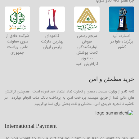
چرا عضو کافه کادو شوم؟
استارت آپ
مرجع رسمی
کاندیدای
شرکت خلاق از
برگزیده فاوا در
فروش
بهترین مارکت
سوی معاونت
کشور
تولیدکنندگان
پلیس ایران
علمی ریاست
تحت پوشش
جمهوری
صندوق
کارآفرینی امید
خرید مطمئن و امن
کافه کادو از وزارت صنعت ، معدن و تجارت نماد اعتماد اخذ نموده است . همچنین تراکنش
های مالی شما از طریق سیستم پرداخت امن به پرداخت بانک ملت انجام میگردد . در
تلاشیم تا تجربه خریدی امن ، مطمئن و لذت بخش برای شما بیافرینیم .
International Payment
Do you wnant to buy a gift for your family in Iran or want to buy an