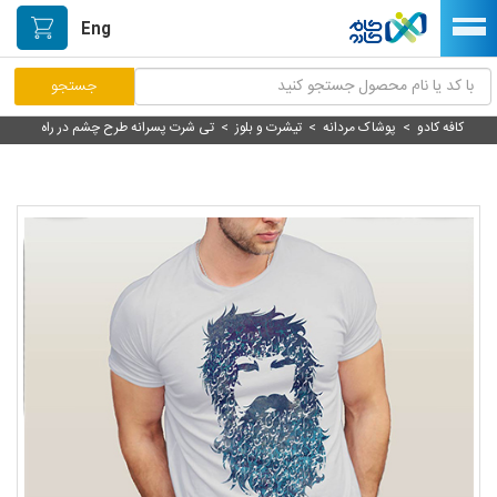
Eng
کافه کادو
>
پوشاک مردانه
>
تیشرت و بلوز
>
تی شرت پسرانه طرح چشم در راه
مرکز پاسخگویی مشتریان
راه اندازی فروشگاه
نصب اپلیکیشن اندرویدی
صفحه اصلی
پیگیری سفارشات
دسته بندی محصولات
خیابان هنر/بازار دستآفریده ها
حمایت از تولیدکنندگان