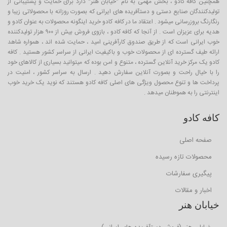
همچنین کافه کادو ، بخش مهمی به نام "خیابان هنر" دارد برای حمایت و پشتیبانی از
تولیدکنندگان صنایع دستی و دستآفریده های ایرانی که بصورت روزانه با محصولاتی زیبا و
رنگارنگ بروزرسانی میشود . اعتقاد ما در کافه کادو خرید اینگونه محصولات به عنوان کادو و
هدیه برای عزیزان است . از آنجا که کافه کادو ، بازوی فروش بیش از ۹۰۰ هزار تولیدکننده
خوب ایرانی است که از طریق صندوق کارآفرینی امید ، حمایت شده اند ، همواره شاهد
ارائه طیف گسترده ای از محصولات خوب و باکیفیت ایرانی از سراسر کشور هستید . کافه
کادو یک مرکز خرید آنلاین گسترده ، متنوع و امن بوده که میتوانید بسیاری از کالاهای خود
را با خیال راحت و بصورت آنلاین سفارش دهید . ارسال به سراسر کشور ، امنیت در
پرداخت ها و تنوع محصول ویژگی های اصلی کافه کادو هستند که نوید یک خرید خوب
اینترنتی را به هموطنان میدهد .
کافه کادو
صفحه اصلی
محصولات تازه رسیده
پیگیری سفارشات
اخبار و مقالات
خیابان هنر