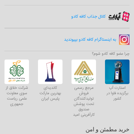
کانال جذاب کافه کادو
به اینستاگرام کافه کادو بپیوندید
چرا عضو کافه کادو شوم؟
استارت آپ
مرجع رسمی
کاندیدای
شرکت خلاق از
برگزیده فاوا در
فروش
بهترین مارکت
سوی معاونت
کشور
تولیدکنندگان
پلیس ایران
علمی ریاست
تحت پوشش
جمهوری
صندوق
کارآفرینی امید
خرید مطمئن و امن