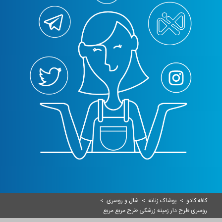
کافه کادو
>
پوشاک زنانه
>
شال و روسری
>
روسری طرح دار زمینه زرشکی طرح مربع مربع