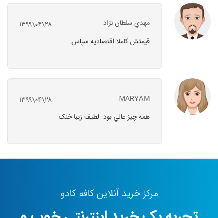
مهدي سلطان نژاد
۱۳۹۹\۰۴\۲۸
قيمتش کاملا اقتصاديه سپاس
MARYAM
۱۳۹۹\۰۴\۲۸
همه چيز عالي بود. لطيف زيبا خنک
مرکز خرید آنلاین کافه کادو
تجربه یک خرید اینترنتی خوب و