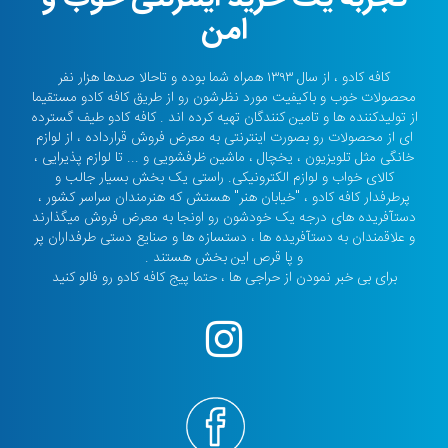
امن
کافه کادو ، از سال ۱۳۹۳ همراه شما بوده و تاحالا صدها هزار نفر
محصولات خوب و باکیفیت مورد نظرشون رو از طریق کافه کادو مستقیما
از تولیدکننده ها و تامین کنندگان تهیه کرده اند . کافه کادو طیف گسترده
ای از محصولات رو بصورت اینترنتی به معرض فروش قرارداده ، از لوازم
خانگی مثل تلویزیون ، یخچال ، ماشین ظرفشویی و ... تا لوازم پذیرایی ،
کالای خواب و لوازم الکترونیکی. راستی یک بخش بسیار جالب و
پرطرفدار کافه کادو ، "خیابان هنر" هستش که هنرمندان سراسر کشور ،
دستآفریده های درجه یک خودشون رو اونجا به معرض فروش میگذارند
و علاقمندان به دستآفریده ها ، دستسازه ها و صنایع دستی طرفداران پر
و پا قرص این بخش هستند .
برای بی خبر نمودن از حراجی ها ، حتما پیج کافه کادو رو فالو کنید