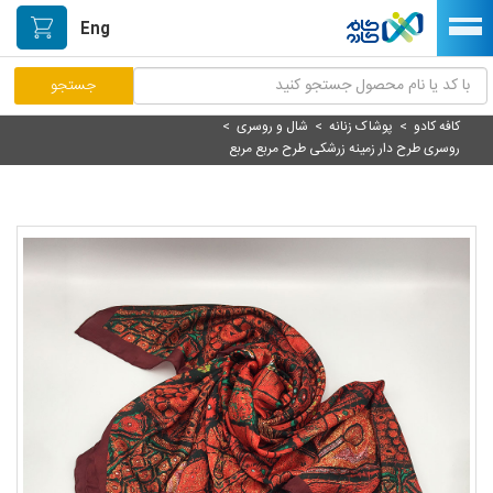
Eng
کافه کادو
>
پوشاک زنانه
>
شال و روسری
>
مرکز پاسخگویی مشتریان
روسری طرح دار زمینه زرشکی طرح مربع مربع
راه اندازی فروشگاه
نصب اپلیکیشن اندرویدی
صفحه اصلی
پیگیری سفارشات
دسته بندی محصولات
خیابان هنر/بازار دستآفریده ها
حمایت از تولیدکنندگان