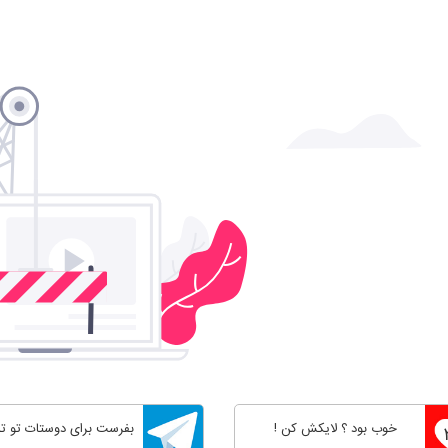
خوب بود ؟ لایکش کن !
بفرست برای دوستات تو تل