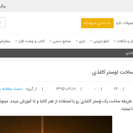
پیگی
ولات تازه
راه اندازی فروشگاه
ل و شکلات
تابلو تزیینی
بازی
صنایع دستی
کتاب و نوشت افزار
سفارش
اغذی
ساخت لوستر کاغذی
|
۲۶
|
-
|
۱۳۹۵\۰۶\۱۸
|
از گروه :
دست ساخته ه
 طریقه ساخت یک لوستر کاغذی رو با استفاده از هنر کاغذ و تا آموزش میده. میتونی
 ببینید.