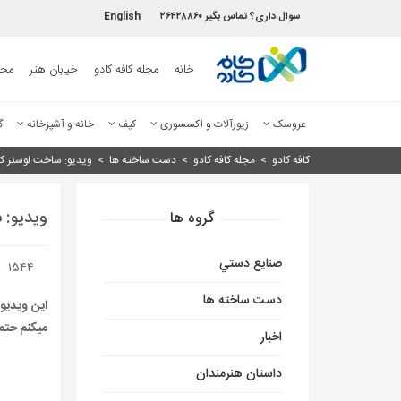
سوال داری؟ تماس بگیر ۲۶۴۲۸۸۶۰
English
خانه
مجله کافه کادو
خیابان هنر
محص
عروسک
زیورآلات و اکسسوری
کیف
خانه و آشپزخانه
گ
کافه کادو
>
مجله کافه کادو
>
دست ساخته ها
>
ویدیو: ساخت لوستر ک
ویدیو: 
گروه ها
صنايع دستي
۱۵۴۴
دست ساخته ها
این ویدیو
میکنم حتما
اخبار
داستان هنرمندان