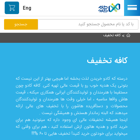
Eng
>
کافه تخفیف
مرکز پاسخگویی مشتریان
راه اندازی فروشگاه
کافه تخفیف
نصب اپلیکیشن اندرویدی
درسته که کادو خریدن لذت بخشه اما هیچی بهتر از این نیست که
صفحه اصلی
بتونی یک هدیه خوب رو با قیمت عالی تهیه کنی. کافه کادو چون
پیگیری سفارشات
مستقیما با هنرمندان و تولیدکنندگان ایرانی همکاری میکنه ، قیمت
هاش واقعا مناسبه ، اما خیلی وقت ها هنرمندان و تولیدکنندگان
دسته بندی محصولات
محصولات و دستآفریده هاشون را با تخفیف های عالی ارائه
میدهند که البته زماندار هستش و همیشگی نیست .
خیابان هنر/بازار دستآفریده ها
اینجا همیشه تخفیفات عالی ای وجود داره که میتونید هم برای
خرید کادو و هدیه هاتون ازش استفاده کنید ، هم برای وقتی که
حمایت از تولیدکنندگان
میخواید برای خودتون خرید کنید! تخفیف هایی تا ۶۰ %!!!