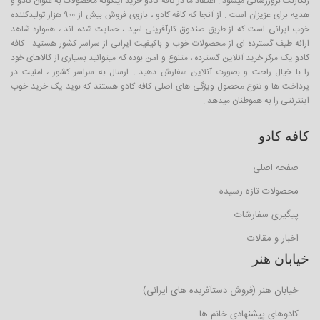
رنگارنگ بروزرسانی میشود . اعتقاد ما در کافه کادو خرید اینگونه محصولات به عنوان کادو و
هدیه برای عزیزان است . از آنجا که کافه کادو ، بازوی فروش بیش از ۹۰۰ هزار تولیدکننده
خوب ایرانی است که از طریق صندوق کارآفرینی امید ، حمایت شده اند ، همواره شاهد
ارائه طیف گسترده ای از محصولات خوب و باکیفیت ایرانی از سراسر کشور هستید . کافه
کادو یک مرکز خرید آنلاین گسترده ، متنوع و امن بوده که میتوانید بسیاری از کالاهای خود
را با خیال راحت و بصورت آنلاین سفارش دهید . ارسال به سراسر کشور ، امنیت در
پرداخت ها و تنوع محصول ویژگی های اصلی کافه کادو هستند که نوید یک خرید خوب
اینترنتی را به هموطنان میدهد .
کافه کادو
صفحه اصلی
محصولات تازه رسیده
پیگیری سفارشات
اخبار و مقالات
خیابان هنر
خیابان هنر (فروش دستآفریده های ایرانی)
کادوهای پیشنهادی خانم ها