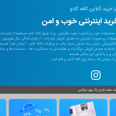
ز خرید آنلاین کافه کادو
ید اینترنتی خوب و امن
حالا صدها هزار نفر محصولات خوب و باکیفیت مورد نظرشون رو از طریق کافه کادو مستقیما از تولیدکن
صولات رو بصورت اینترنتی به معرض فروش قرارداده ، از لوازم خانگی مثل تلویزیون ،
م الکترونیکی. راستی یک بخش بسیار جالب و پرطرفدار کافه کادو ، "خیابان هنر" هس
ونجا به معرض فروش میگذارند و علاقمندان به دستآفریده ها ، دستسازه ها و صنا
ان پر و پا قرص این بخش هستند .
از حراجی ها ، حتما پیج کافه کادو رو فالو کنید
نه سفید طرح برگ پهن دوتایی