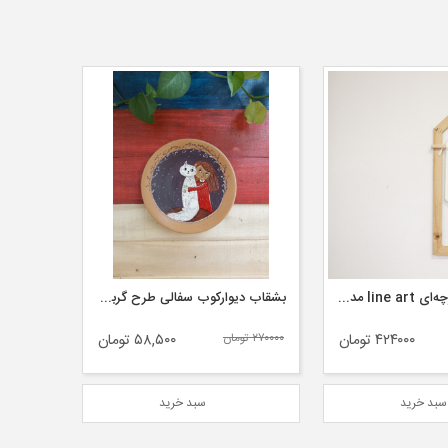
آوﯾﺰ دﯾﻮاری ﭘﺎرﭼﻪای line art مدل ۲
بشقاب دیوارکوب سفالی طرح گربه بغل
۴۲۴۰۰۰ تومان
۲۷۰۰۰۰ تومان
۵۸,۵۰۰ تومان
بد خرید
سبد خرید