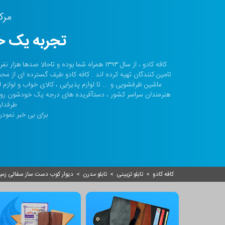
مرک
تجربه یک خر
کافه کادو ، از سال ۱۳۹۳ همراه شما بوده و تا
تامین کنندگان تهیه کرده اند . کافه کادو طیف گسترده ای از مح
ماشین ظرفشویی و ... تا لوازم پذیرایی ، کالای خواب و لواز
هنرمندان سراسر کشور ، دستآفریده های درجه یک خودشون رو ا
طرفدار
برای بی خبر نمودن 
کافه کادو
>
تابلو تزیینی
>
تابلو مدرن
>
دیوار کوب دست ساز سفالی زمی