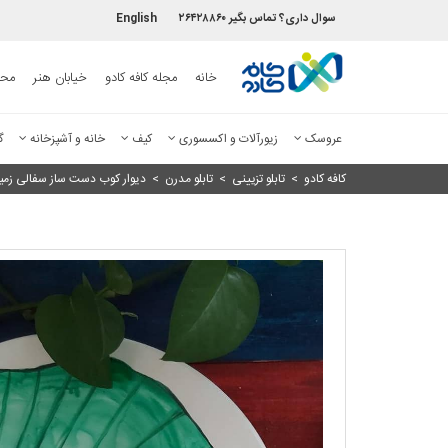
سوال داری؟ تماس بگیر ۲۶۴۲۸۸۶۰
English
خانه
مجله کافه کادو
خیابان هنر
محص
عروسک
زیورآلات و اکسسوری
کیف
خانه و آشپزخانه
گ
کافه کادو
>
تابلو تزیینی
>
تابلو مدرن
>
دیوار کوب دست ساز سفالی زمی