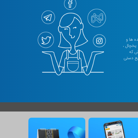
نده ها و
 یخچال ،
تش که
یع دستی