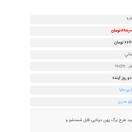
۹۸
۲۹۸, تومان
۶۶ تومان
الي
 : ۲۵cm
 دو روز آینده
لری مایا
بلو مدرن
فید طرح برگ پهن دوتایی قابل شستشو و