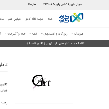
سوال داری؟ تماس بگیر ۲۶۴۲۸۸۶۰
English
خانه
مجله کافه کادو
خیابان هنر
محص
عروسک
زیورآلات و اکسسوری
کیف
خانه و آشپزخانه
گ
کافه کادو
>
تابلو هنری ارت گروپ ( گالری قاصدک)
تابل
گالری 
فعالیت
زمینه 