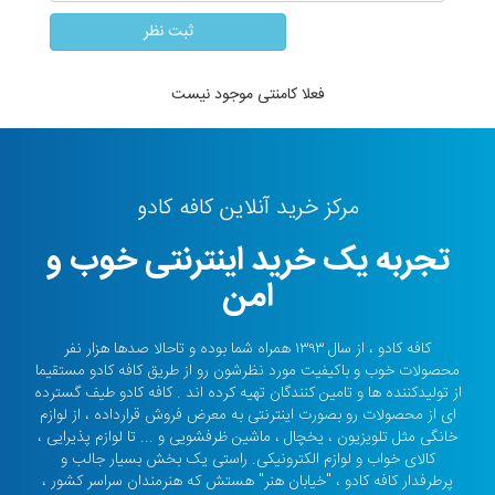
فعلا کامنتی موجود نیست
مرکز خرید آنلاین کافه کادو
تجربه یک خرید اینترنتی خوب و
امن
کافه کادو ، از سال ۱۳۹۳ همراه شما بوده و تاحالا صدها هزار نفر
محصولات خوب و باکیفیت مورد نظرشون رو از طریق کافه کادو مستقیما
از تولیدکننده ها و تامین کنندگان تهیه کرده اند . کافه کادو طیف گسترده
ای از محصولات رو بصورت اینترنتی به معرض فروش قرارداده ، از لوازم
خانگی مثل تلویزیون ، یخچال ، ماشین ظرفشویی و ... تا لوازم پذیرایی ،
کالای خواب و لوازم الکترونیکی. راستی یک بخش بسیار جالب و
پرطرفدار کافه کادو ، "خیابان هنر" هستش که هنرمندان سراسر کشور ،