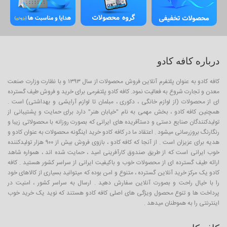
درباره کافه کادو
کافه کادو به عنوان پلتفرم آنلاین فروش محصولات از سال ۱۳۹۳ و با نظارت وزارت صنعت
معدن و تجارت شروع به فعالیت نمود. کافه کادو پلتفرمی برای خرید و فروش طیف گسترده
ای از محصولات (از لوازم خانگی ، دکوری ، مبلمان تا لوازم آرایشی و بهداشتی) است .
همچنین کافه کادو ، بخش مهمی به نام "خیابان هنر" دارد برای حمایت و پشتیبانی از
تولیدکنندگان صنایع دستی و دستآفریده های ایرانی که بصورت روزانه با محصولاتی زیبا و
رنگارنگ بروزرسانی میشود . اعتقاد ما در کافه کادو خرید اینگونه محصولات به عنوان کادو و
هدیه برای عزیزان است . از آنجا که کافه کادو ، بازوی فروش بیش از ۹۰۰ هزار تولیدکننده
خوب ایرانی است که از طریق صندوق کارآفرینی امید ، حمایت شده اند ، همواره شاهد
ارائه طیف گسترده ای از محصولات خوب و باکیفیت ایرانی از سراسر کشور هستید . کافه
کادو یک مرکز خرید آنلاین گسترده ، متنوع و امن بوده که میتوانید بسیاری از کالاهای خود
را با خیال راحت و بصورت آنلاین سفارش دهید . ارسال به سراسر کشور ، امنیت در
پرداخت ها و تنوع محصول ویژگی های اصلی کافه کادو هستند که نوید یک خرید خوب
اینترنتی را به هموطنان میدهد .