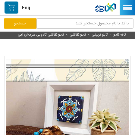
Eng
کافه کادو
>
تابلو تزیینی
>
تابلو نقاشی
>
تابلو نقاشی کادویی سرمه‌ای آبی
مرکز پاسخگویی مشتریان
راه اندازی فروشگاه
نصب اپلیکیشن اندرویدی
صفحه اصلی
پیگیری سفارشات
دسته بندی محصولات
خیابان هنر/بازار دستآفریده ها
حمایت از تولیدکنندگان