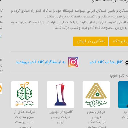
ندگان و تامین کنندگان ایرانی میتوانند فروشگاه خود را در کافه کادو راه اندازی کرده و
کا
را بصورت مستقیم و با کمیسیون منصفانه به فروش برسانند .
هم
فرادی که رسانه ای در اختیار دارند یا با شبکه ای از افراد در ارتباط هستند میتوانند به
مل
ه فروش محصولات کافه کادو کرده و کسب درآمد کنند .
شما
ی فروشگاه
همکاری در فروش
uy
کانال جذاب کافه کادو
به اینستاگرام کافه کادو بپیوندید
to
er
ه کادو شوم؟
آپ
مرجع رسمی
کاندیدای بهترین
شرکت خلاق از
ا در
فروش
مارکت پلیس
سوی معاونت
تولیدکنندگان
ایران
علمی ریاست
تحت پوشش
جمهوری