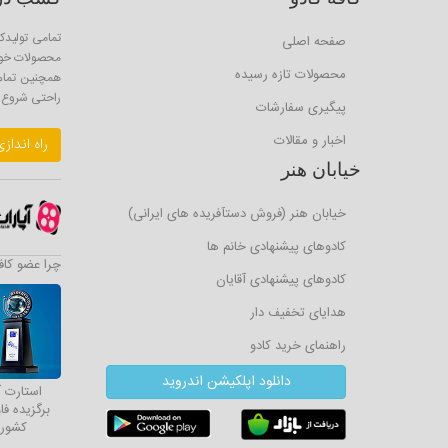
تمامی تولیدکن
صفحه اصلی
محصولات خود 
محصولات تازه رسیده
همچنین تمام ا
راحتی شروع ب
پیگیری سفارشات
اخبار و مقالات
راه انداز
خیابان هنر
خیابان هنر (فروش دستآفریده های ایرانی)
کادوهای پیشنهادی خانم ها
چرا عضو کاف
کادوهای پیشنهادی آقایان
هدایای تخفیف دار
راهنمای خرید کادو
دانلود اپلکیشن اندروید
استارت 
برگزیده فاو
کشور