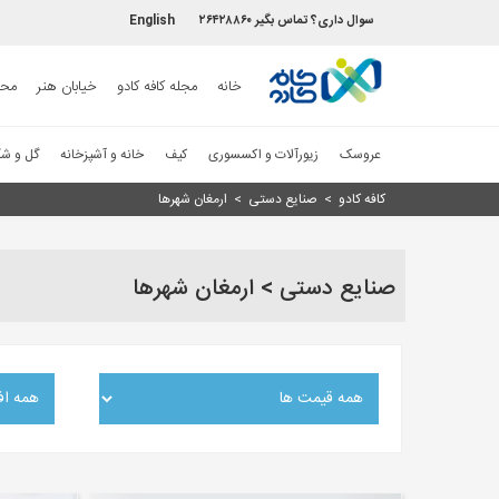
سوال داری؟ تماس بگیر ۲۶۴۲۸۸۶۰
English
خانه
مجله کافه کادو
خیابان هنر
محص
عروسک
زیورآلات و اکسسوری
کیف
خانه و آشپزخانه
گل و ش
کافه کادو
>
صنایع دستی
>
ارمغان شهرها
صنایع دستی > ارمغان شهرها