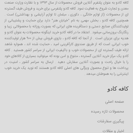
کافه کادو به عنوان پلتفرم آنلاین فروش محصولات از سال ۱۳۹۳ و با نظارت وزارت صنعت
معدن و تجارت شروع به فعالیت نمود. کافه کادو پلتفرمی برای خرید و فروش طیف گسترده
ای از محصولات (از لوازم خانگی ، دکوری ، مبلمان تا لوازم آرایشی و بهداشتی) است .
همچنین کافه کادو ، بخش مهمی به نام "خیابان هنر" دارد برای حمایت و پشتیبانی از
تولیدکنندگان صنایع دستی و دستآفریده های ایرانی که بصورت روزانه با محصولاتی زیبا و
رنگارنگ بروزرسانی میشود . اعتقاد ما در کافه کادو خرید اینگونه محصولات به عنوان کادو و
هدیه برای عزیزان است . از آنجا که کافه کادو ، بازوی فروش بیش از ۹۰۰ هزار تولیدکننده
خوب ایرانی است که از طریق صندوق کارآفرینی امید ، حمایت شده اند ، همواره شاهد
ارائه طیف گسترده ای از محصولات خوب و باکیفیت ایرانی از سراسر کشور هستید . کافه
کادو یک مرکز خرید آنلاین گسترده ، متنوع و امن بوده که میتوانید بسیاری از کالاهای خود
را با خیال راحت و بصورت آنلاین سفارش دهید . ارسال به سراسر کشور ، امنیت در
پرداخت ها و تنوع محصول ویژگی های اصلی کافه کادو هستند که نوید یک خرید خوب
اینترنتی را به هموطنان میدهد .
کافه کادو
صفحه اصلی
محصولات تازه رسیده
پیگیری سفارشات
اخبار و مقالات