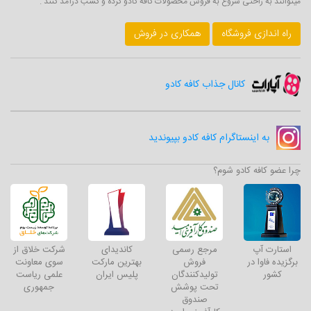
میتوانند به راحتی شروع به فروش محصولات کافه کادو کرده و کسب درآمد کنند .
راه اندازی فروشگاه
همکاری در فروش
کانال جذاب کافه کادو
به اینستاگرام کافه کادو بپیوندید
چرا عضو کافه کادو شوم؟
استارت آپ
مرجع رسمی
کاندیدای
شرکت خلاق از
برگزیده فاوا در
فروش
بهترین مارکت
سوی معاونت
کشور
تولیدکنندگان
پلیس ایران
علمی ریاست
تحت پوشش
جمهوری
صندوق