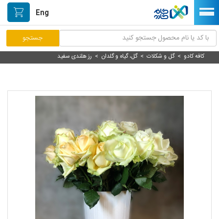
Eng
کافه کادو
>
گل و شکلات
>
گل، گیاه و گلدان
>
رز هلندی سفید
مرکز پاسخگویی مشتریان
راه اندازی فروشگاه
نصب اپلیکیشن اندرویدی
صفحه اصلی
پیگیری سفارشات
دسته بندی محصولات
خیابان هنر/بازار دستآفریده ها
حمایت از تولیدکنندگان