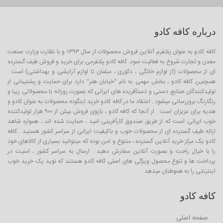
درباره کافه کادو
کافه کادو به عنوان پلتفرم آنلاین فروش محصولات از سال ۱۳۹۳ و با نظارت وزارت صنعت
معدن و تجارت شروع به فعالیت نمود. کافه کادو پلتفرمی برای خرید و فروش طیف گسترده
ای از محصولات (از لوازم خانگی ، دکوری ، مبلمان تا لوازم آرایشی و بهداشتی) است .
همچنین کافه کادو ، بخش مهمی به نام "خیابان هنر" دارد برای حمایت و پشتیبانی از
تولیدکنندگان صنایع دستی و دستآفریده های ایرانی که بصورت روزانه با محصولاتی زیبا و
رنگارنگ بروزرسانی میشود . اعتقاد ما در کافه کادو خرید اینگونه محصولات به عنوان کادو و
هدیه برای عزیزان است . از آنجا که کافه کادو ، بازوی فروش بیش از ۹۰۰ هزار تولیدکننده
خوب ایرانی است که از طریق صندوق کارآفرینی امید ، حمایت شده اند ، همواره شاهد
ارائه طیف گسترده ای از محصولات خوب و باکیفیت ایرانی از سراسر کشور هستید . کافه
کادو یک مرکز خرید آنلاین گسترده ، متنوع و امن بوده که میتوانید بسیاری از کالاهای خود
را با خیال راحت و بصورت آنلاین سفارش دهید . ارسال به سراسر کشور ، امنیت در
پرداخت ها و تنوع محصول ویژگی های اصلی کافه کادو هستند که نوید یک خرید خوب
اینترنتی را به هموطنان میدهد .
کافه کادو
صفحه اصلی