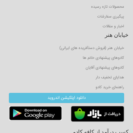
محصولات تازه رسیده
پیگیری سفارشات
اخبار و مقالات
خیابان هنر
خیابان هنر (فروش دستآفریده های ایرانی)
کادوهای پیشنهادی خانم ها
کادوهای پیشنهادی آقایان
هدایای تخفیف دار
راهنمای خرید کادو
دانلود اپلکیشن اندروید
کسب درآمد از کافه کادو