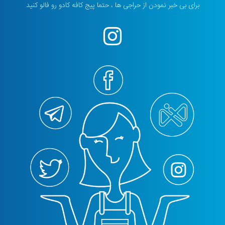
برای بی خبر نمودن از حراجی ها ، حتما پیج کافه کادو رو فالو کنید