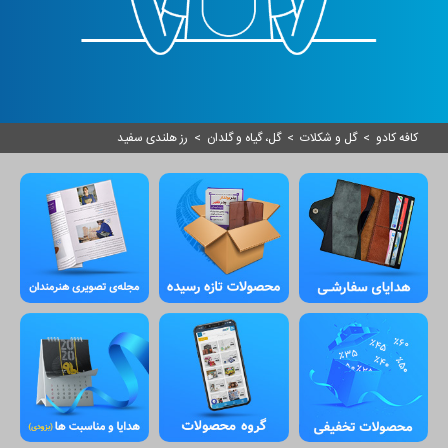
کافه کادو
>
گل و شکلات
>
گل، گیاه و گلدان
>
رز هلندی سفید