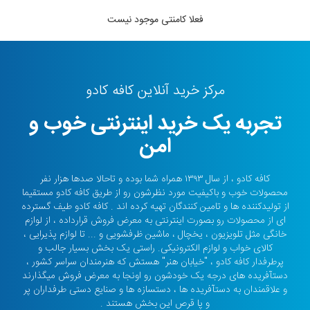
فعلا کامنتی موجود نیست
مرکز خرید آنلاین کافه کادو
تجربه یک خرید اینترنتی خوب و
امن
کافه کادو ، از سال ۱۳۹۳ همراه شما بوده و تاحالا صدها هزار نفر
محصولات خوب و باکیفیت مورد نظرشون رو از طریق کافه کادو مستقیما
از تولیدکننده ها و تامین کنندگان تهیه کرده اند . کافه کادو طیف گسترده
ای از محصولات رو بصورت اینترنتی به معرض فروش قرارداده ، از لوازم
خانگی مثل تلویزیون ، یخچال ، ماشین ظرفشویی و ... تا لوازم پذیرایی ،
کالای خواب و لوازم الکترونیکی. راستی یک بخش بسیار جالب و
پرطرفدار کافه کادو ، "خیابان هنر" هستش که هنرمندان سراسر کشور ،
دستآفریده های درجه یک خودشون رو اونجا به معرض فروش میگذارند
و علاقمندان به دستآفریده ها ، دستسازه ها و صنایع دستی طرفداران پر
و پا قرص این بخش هستند .