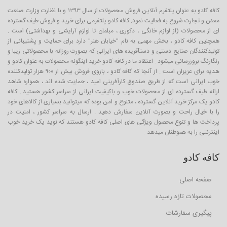
کافه کادو به عنوان پلتفرم آنلاین فروش محصولات از سال ۱۳۹۳ و با نظارت وزارت صنعت
معدن و تجارت شروع به فعالیت نمود. کافه کادو پلتفرمی برای خرید و فروش طیف گسترده
ای از محصولات (از لوازم خانگی ، دکوری ، مبلمان تا لوازم آرایشی و بهداشتی) است .
همچنین کافه کادو ، بخش مهمی به نام "خیابان هنر" دارد برای حمایت و پشتیبانی از
تولیدکنندگان صنایع دستی و دستآفریده های ایرانی که بصورت روزانه با محصولاتی زیبا و
رنگارنگ بروزرسانی میشود . اعتقاد ما در کافه کادو خرید اینگونه محصولات به عنوان کادو و
هدیه برای عزیزان است . از آنجا که کافه کادو ، بازوی فروش بیش از ۹۰۰ هزار تولیدکننده
خوب ایرانی است که از طریق صندوق کارآفرینی امید ، حمایت شده اند ، همواره شاهد
ارائه طیف گسترده ای از محصولات خوب و باکیفیت ایرانی از سراسر کشور هستید . کافه
کادو یک مرکز خرید آنلاین گسترده ، متنوع و امن بوده که میتوانید بسیاری از کالاهای خود
را با خیال راحت و بصورت آنلاین سفارش دهید . ارسال به سراسر کشور ، امنیت در
پرداخت ها و تنوع محصول ویژگی های اصلی کافه کادو هستند که نوید یک خرید خوب
اینترنتی را به هموطنان میدهد .
کافه کادو
صفحه اصلی
محصولات تازه رسیده
پیگیری سفارشات