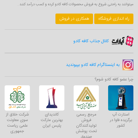
میتوانند به راحتی شروع به فروش محصولات کافه کادو کرده و کسب درآمد کنند .
راه اندازی فروشگاه
همکاری در فروش
کانال جذاب کافه کادو
به اینستاگرام کافه کادو بپیوندید
چرا عضو کافه کادو شوم؟
استارت آپ
مرجع رسمی
کاندیدای
شرکت خلاق از
برگزیده فاوا در
فروش
بهترین مارکت
سوی معاونت
کشور
تولیدکنندگان
پلیس ایران
علمی ریاست
تحت پوشش
جمهوری
صندوق