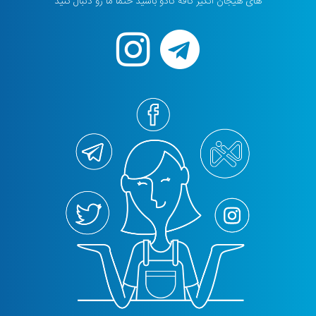
های هیجان انگیز کافه کادو باشید حتما ما رو دنبال کنید