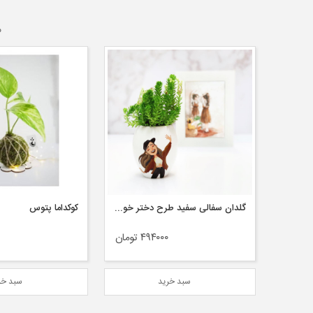
م
گلدان یا جاقلمی بتنی خرس DCO۴۳-۳
گلدان سفالی سفید طرح دختر خوشحال
کوکداما پتوس
ان
۴۹۴۰۰۰ تومان
سبد خرید
سبد خر