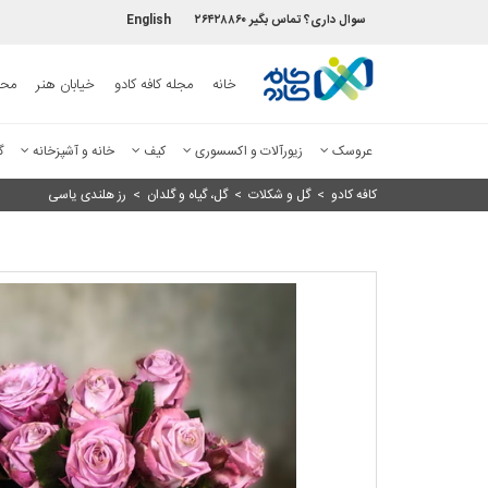
سوال داری؟ تماس بگیر ۲۶۴۲۸۸۶۰
English
خانه
مجله کافه کادو
خیابان هنر
محص
عروسک
زیورآلات و اکسسوری
کیف
خانه و آشپزخانه
گ
کافه کادو
>
گل و شکلات
>
گل، گیاه و گلدان
>
رز هلندی یاسی