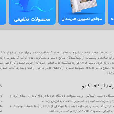
ان پلتفرم آنلاین فروش محصولات از سال ۱۳۹۳ و با نظارت وزارت صنعت معدن و تجارت شروع به فعالیت نمود. کافه کادو پلتفرمی 
ی حمایت و پشتیبانی از تولیدکنندگان صنایع دستی و دستآفریده های ایرانی که بصورت روزانه با
اینگونه محصولات به عنوان کادو و هدیه برای عزیزان است . از آنجا که کافه کادو ، بازوی فروش بیش از ۹۰۰ هزار تو
ده ، متنوع و امن بوده که میتوانید بسیاری از کالاهای خود را با خیال راحت و بصورت آنلاین سف
یدهد .
د از کافه کادو
خ
ندگان و تامین کنندگان ایرانی میتوانند فروشگاه خود را در کافه کادو راه اندازی کرده و
کا
را بصورت مستقیم و با کمیسیون منصفانه به فروش برسانند .
هم
فرادی که رسانه ای در اختیار دارند یا با شبکه ای از افراد در ارتباط هستند میتوانند به
مل
ه فروش محصولات کافه کادو کرده و کسب درآمد کنند .
شما