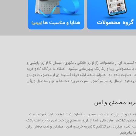
برای خرید و فروش طیف گسترده ای از محصولات (از لوازم خانگی ، دکوری ، مبلمان تا لوازم آرایشی و
 محصولاتی زیبا و رنگارنگ بروزرسانی میشود . اعتقاد ما در کافه کادو خرید
لیدکننده خوب ایرانی است که از طریق صندوق کارآفرینی امید ، حمایت شده اند ، همواره شاهد ارائه طیف گسترده ای از محصولات خوب و
ارش دهید . ارسال به سراسر کشور ، امنیت در پرداخت ها و تنوع محصول ویژگی
رید مطمئن و امن
فه کادو از وزارت صنعت ، معدن و تجارت نماد اعتماد اخذ نموده است .
چنین تراکنش های مالی شما از طریق سیستم پرداخت امن به پرداخت بانک
ت انجام میگردد . در تلاشیم تا تجربه خریدی امن ، مطمئن و لذت بخش برای
 بیافرینیم .