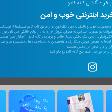
ز خرید آنلاین کافه کادو
ید اینترنتی خوب و امن
حالا صدها هزار نفر محصولات خوب و باکیفیت مورد نظرشون رو از طریق کافه کادو مستقیما از تولیدکن
صولات رو بصورت اینترنتی به معرض فروش قرارداده ، از لوازم خانگی مثل تلویزیون ،
م الکترونیکی. راستی یک بخش بسیار جالب و پرطرفدار کافه کادو ، "خیابان هنر" هس
ونجا به معرض فروش میگذارند و علاقمندان به دستآفریده ها ، دستسازه ها و صنا
ان پر و پا قرص این بخش هستند .
از حراجی ها ، حتما پیج کافه کادو رو فالو کنید