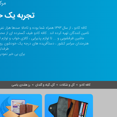
مرک
تجربه یک خر
کافه کادو ، از سال ۱۳۹۳ همراه شما بوده و تا
تامین کنندگان تهیه کرده اند . کافه کادو طیف گسترده ای از مح
ماشین ظرفشویی و ... تا لوازم پذیرایی ، کالای خواب و لواز
هنرمندان سراسر کشور ، دستآفریده های درجه یک خودشون رو ا
طرفدار
برای بی خبر نمودن 
کافه کادو
>
گل و شکلات
>
گل، گیاه و گلدان
>
رز هلندی یاسی