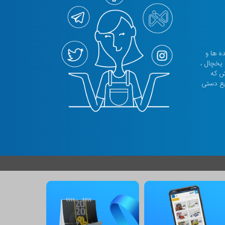
نده ها و
 یخچال ،
تش که
یع دستی