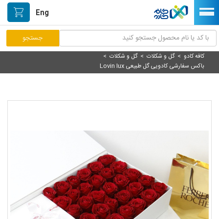
Eng
کافه کادو
>
گل و شکلات
>
گل و شکلات
>
مرکز پاسخگویی مشتریان
باکس سفارشی کادویی گل طبیعی Lovin lux
راه اندازی فروشگاه
نصب اپلیکیشن اندرویدی
صفحه اصلی
پیگیری سفارشات
دسته بندی محصولات
خیابان هنر/بازار دستآفریده ها
حمایت از تولیدکنندگان