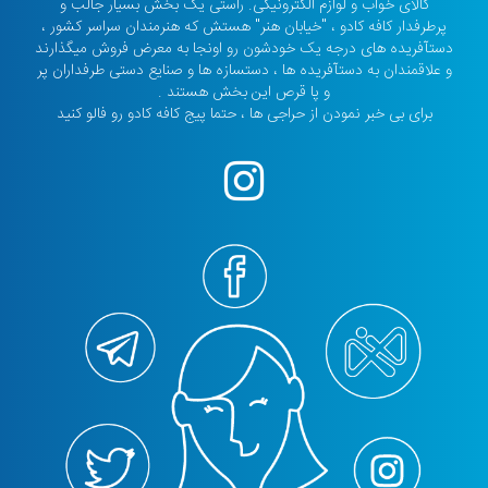
کالای خواب و لوازم الکترونیکی. راستی یک بخش بسیار جالب و
پرطرفدار کافه کادو ، "خیابان هنر" هستش که هنرمندان سراسر کشور ،
دستآفریده های درجه یک خودشون رو اونجا به معرض فروش میگذارند
و علاقمندان به دستآفریده ها ، دستسازه ها و صنایع دستی طرفداران پر
و پا قرص این بخش هستند .
برای بی خبر نمودن از حراجی ها ، حتما پیج کافه کادو رو فالو کنید