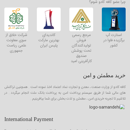
چرا عضو کافه کادو شوم؟
استارت آپ
مرجع رسمی
کاندیدای
شرکت خلاق از
برگزیده فاوا در
فروش
بهترین مارکت
سوی معاونت
کشور
تولیدکنندگان
پلیس ایران
علمی ریاست
تحت پوشش
جمهوری
صندوق
کارآفرینی امید
خرید مطمئن و امن
کافه کادو از وزارت صنعت ، معدن و تجارت نماد اعتماد اخذ نموده است . همچنین تراکنش
های مالی شما از طریق سیستم پرداخت امن به پرداخت بانک ملت انجام میگردد . در
تلاشیم تا تجربه خریدی امن ، مطمئن و لذت بخش برای شما بیافرینیم .
International Payment