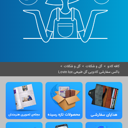
کافه کادو
>
گل و شکلات
>
گل و شکلات
>
باکس سفارشی کادویی گل طبیعی Lovin lux