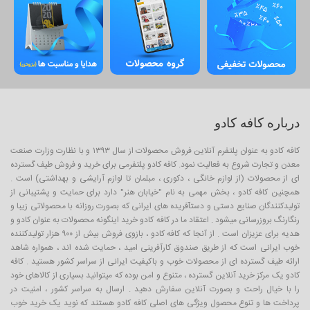
درباره کافه کادو
کافه کادو به عنوان پلتفرم آنلاین فروش محصولات از سال ۱۳۹۳ و با نظارت وزارت صنعت
معدن و تجارت شروع به فعالیت نمود. کافه کادو پلتفرمی برای خرید و فروش طیف گسترده
ای از محصولات (از لوازم خانگی ، دکوری ، مبلمان تا لوازم آرایشی و بهداشتی) است .
همچنین کافه کادو ، بخش مهمی به نام "خیابان هنر" دارد برای حمایت و پشتیبانی از
تولیدکنندگان صنایع دستی و دستآفریده های ایرانی که بصورت روزانه با محصولاتی زیبا و
رنگارنگ بروزرسانی میشود . اعتقاد ما در کافه کادو خرید اینگونه محصولات به عنوان کادو و
هدیه برای عزیزان است . از آنجا که کافه کادو ، بازوی فروش بیش از ۹۰۰ هزار تولیدکننده
خوب ایرانی است که از طریق صندوق کارآفرینی امید ، حمایت شده اند ، همواره شاهد
ارائه طیف گسترده ای از محصولات خوب و باکیفیت ایرانی از سراسر کشور هستید . کافه
کادو یک مرکز خرید آنلاین گسترده ، متنوع و امن بوده که میتوانید بسیاری از کالاهای خود
را با خیال راحت و بصورت آنلاین سفارش دهید . ارسال به سراسر کشور ، امنیت در
پرداخت ها و تنوع محصول ویژگی های اصلی کافه کادو هستند که نوید یک خرید خوب