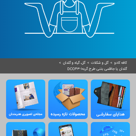
کافه کادو
>
گل و شکلات
>
گل، گیاه و گلدان
>
گلدان یا جاقلمی بتنی طرح گربهDCO۴۳-۱