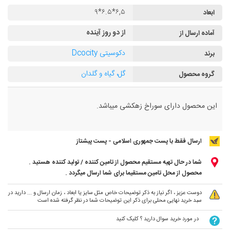
۶,۵*۶.۵*۹
ابعاد
از دو روز آینده
آماده ارسال از
دکوسیتی Dcocity
برند
گل، گیاه و گلدان
گروه محصول
این محصول دارای سوراخ زهکشی میباشد.
ارسال فقط با پست جمهوری اسلامی - پست پیشتاز
شما در حال تهیه مستقیم محصول از تامین کننده / تولید کننده هستید .
محصول از محل تامین مستقیما برای شما ارسال میگردد .
دوست عزیز ، اگر نیاز به ذکر توضیحات خاص مثل سایز یا ابعاد ، زمان ارسال و ... دارید در
سبد خرید نهایی محلی برای ذکر این توضیحات شما در نظر گرفته شده است
در مورد خرید سوال دارید ؟ کلیک کنید