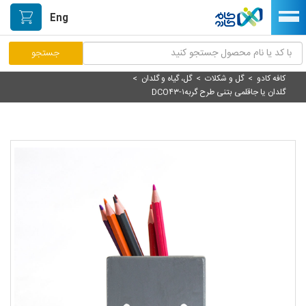
Eng
کافه کادو
>
گل و شکلات
>
گل، گیاه و گلدان
>
مرکز پاسخگویی مشتریان
گلدان یا جاقلمی بتنی طرح گربهDCO۴۳-۱
راه اندازی فروشگاه
نصب اپلیکیشن اندرویدی
صفحه اصلی
پیگیری سفارشات
دسته بندی محصولات
خیابان هنر/بازار دستآفریده ها
حمایت از تولیدکنندگان