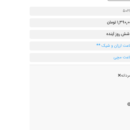
۵۰۲
۱,۳۹۰, تومان
 شش روز آینده
عت ارزان و شیک **
عت مچی
ردانه❌