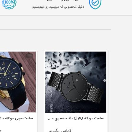
دقیقا محصولی که میبینید رو میفرستیم
ساعت مردانه Naviforce بند استیل مدل ۹۱۶۳
ساعت مردانه CIVO بند حصیری مشکی
ساعت مچی مردانه بند
بگیرید
تماس بگیرید
۰۰