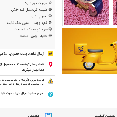
🔘 کیفیت درجه یک
🔴 شیشه کریستال ضد خش
🔵 تقویم : دارد
🔘 قاب و بند : استیل رنگ ثابت
🔵 چرم درجه یک با کیفیت
🔵 جعبه : چوبی ساعت
ارسال فقط با پست جمهوری اسلامی
شما در حال تهیه مستقیم محصول از ت
شما ارسال میگردد .
دوست عزیز ، اگر نیاز به ذکر توضیحات خا
این توضیحات شما در نظر گرفته شده ا
در مورد خرید سوال دارید ؟ کلیک کنید
تضمین کیفیت
تعویض