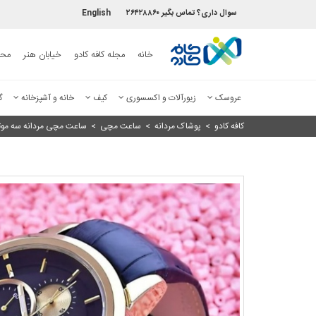
سوال داری؟ تماس بگیر ۲۶۴۲۸۸۶۰
English
خانه
مجله کافه کادو
خیابان هنر
محص
عروسک
زیورآلات و اکسسوری
کیف
خانه و آشپزخانه
گ
کافه کادو
>
پوشاک مردانه
>
ساعت مچی
>
ساعت مچی مردانه سه موتو