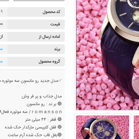
۱۹
کد محصول
۰۰۰
قیمت
از
آماده ارسال از
سا
برند
سا
گروه محصول
✅مدل جدید رو مانسون سه موتوره م
مدل جذاب و پر فر وش
🔵 بر ند : رو مانسون
r o m a n s o n / سه موتوره فعال🔵
🔵 قطر : ۴۴ میلی متر
🔴 قفل کلیپسی مارکدار حک شده
🔵بغل قاب حک شده آرم ساعت