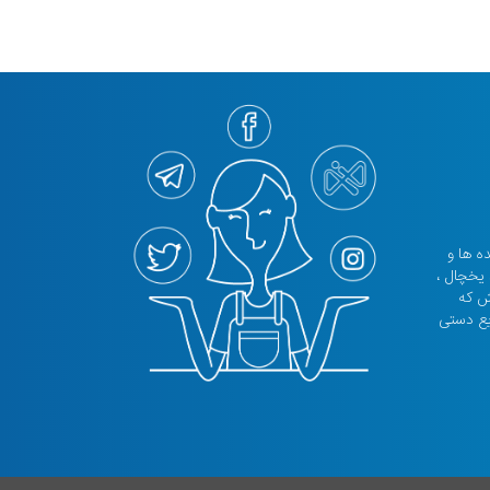
نده ها و
 یخچال ،
تش که
یع دستی