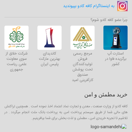
به اینستاگرام کافه کادو بپیوندید
چرا عضو کافه کادو شوم؟
استارت آپ
مرجع رسمی
کاندیدای
شرکت خلاق از
برگزیده فاوا در
فروش
بهترین مارکت
سوی معاونت
کشور
تولیدکنندگان
پلیس ایران
علمی ریاست
تحت پوشش
جمهوری
صندوق
کارآفرینی امید
خرید مطمئن و امن
کافه کادو از وزارت صنعت ، معدن و تجارت نماد اعتماد اخذ نموده است . همچنین تراکنش
های مالی شما از طریق سیستم پرداخت امن به پرداخت بانک ملت انجام میگردد . در
تلاشیم تا تجربه خریدی امن ، مطمئن و لذت بخش برای شما بیافرینیم .