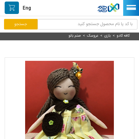
Eng
کافه کادو
>
بازی
>
عروسک
>
صنم بانو
مرکز پاسخگویی مشتریان
راه اندازی فروشگاه
نصب اپلیکیشن اندرویدی
صفحه اصلی
پیگیری سفارشات
دسته بندی محصولات
خیابان هنر/بازار دستآفریده ها
حمایت از تولیدکنندگان