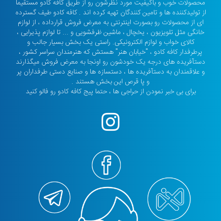
محصولات خوب و باکیفیت مورد نظرشون رو از طریق کافه کادو مستقیما
از تولیدکننده ها و تامین کنندگان تهیه کرده اند . کافه کادو طیف گسترده
ای از محصولات رو بصورت اینترنتی به معرض فروش قرارداده ، از لوازم
خانگی مثل تلویزیون ، یخچال ، ماشین ظرفشویی و ... تا لوازم پذیرایی ،
کالای خواب و لوازم الکترونیکی. راستی یک بخش بسیار جالب و
پرطرفدار کافه کادو ، "خیابان هنر" هستش که هنرمندان سراسر کشور ،
دستآفریده های درجه یک خودشون رو اونجا به معرض فروش میگذارند
و علاقمندان به دستآفریده ها ، دستسازه ها و صنایع دستی طرفداران پر
و پا قرص این بخش هستند .
برای بی خبر نمودن از حراجی ها ، حتما پیج کافه کادو رو فالو کنید