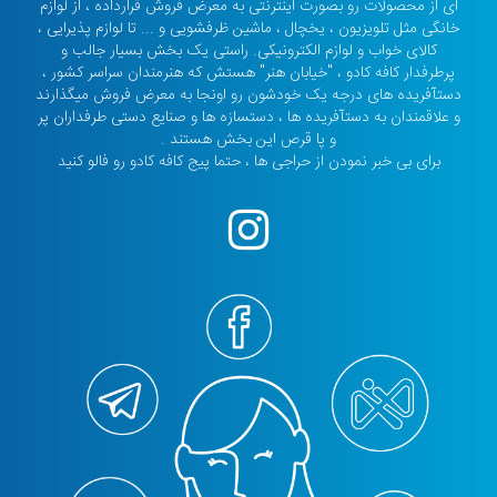
ای از محصولات رو بصورت اینترنتی به معرض فروش قرارداده ، از لوازم
خانگی مثل تلویزیون ، یخچال ، ماشین ظرفشویی و ... تا لوازم پذیرایی ،
کالای خواب و لوازم الکترونیکی. راستی یک بخش بسیار جالب و
پرطرفدار کافه کادو ، "خیابان هنر" هستش که هنرمندان سراسر کشور ،
دستآفریده های درجه یک خودشون رو اونجا به معرض فروش میگذارند
و علاقمندان به دستآفریده ها ، دستسازه ها و صنایع دستی طرفداران پر
و پا قرص این بخش هستند .
برای بی خبر نمودن از حراجی ها ، حتما پیج کافه کادو رو فالو کنید