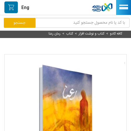
Eng
کافه کادو
>
کتاب و نوشت افزار
>
کتاب
>
رمان رعنا
مرکز پاسخگویی مشتریان
راه اندازی فروشگاه
نصب اپلیکیشن اندرویدی
صفحه اصلی
پیگیری سفارشات
دسته بندی محصولات
خیابان هنر/بازار دستآفریده ها
حمایت از تولیدکنندگان