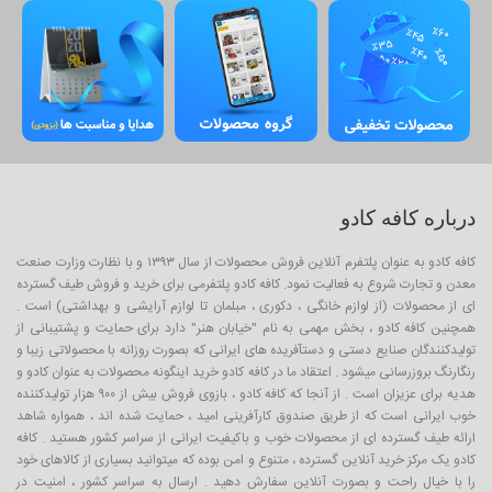
درباره کافه کادو
کافه کادو به عنوان پلتفرم آنلاین فروش محصولات از سال ۱۳۹۳ و با نظارت وزارت صنعت
معدن و تجارت شروع به فعالیت نمود. کافه کادو پلتفرمی برای خرید و فروش طیف گسترده
ای از محصولات (از لوازم خانگی ، دکوری ، مبلمان تا لوازم آرایشی و بهداشتی) است .
همچنین کافه کادو ، بخش مهمی به نام "خیابان هنر" دارد برای حمایت و پشتیبانی از
تولیدکنندگان صنایع دستی و دستآفریده های ایرانی که بصورت روزانه با محصولاتی زیبا و
رنگارنگ بروزرسانی میشود . اعتقاد ما در کافه کادو خرید اینگونه محصولات به عنوان کادو و
هدیه برای عزیزان است . از آنجا که کافه کادو ، بازوی فروش بیش از ۹۰۰ هزار تولیدکننده
خوب ایرانی است که از طریق صندوق کارآفرینی امید ، حمایت شده اند ، همواره شاهد
ارائه طیف گسترده ای از محصولات خوب و باکیفیت ایرانی از سراسر کشور هستید . کافه
کادو یک مرکز خرید آنلاین گسترده ، متنوع و امن بوده که میتوانید بسیاری از کالاهای خود
را با خیال راحت و بصورت آنلاین سفارش دهید . ارسال به سراسر کشور ، امنیت در