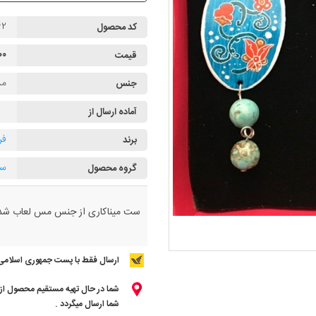
۶۲
کد محصول
۰۰۰
قیمت
مس
جنس
آماده ارسال از
فر
برند
ست
گروه محصول
ست میناکاری از جنس مس لعاب ش
ارسال فقط با پست جمهوری اسلامی
شما در حال تهیه مستقیم محصول از ت
شما ارسال میگردد .