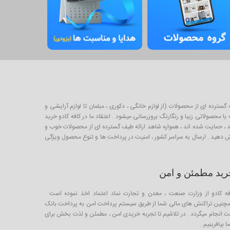
برای خرید و فروش طیف گسترده ای از محصولات (از لوازم خانگی ، دکوری ، مبلمان تا لوازم آرایشی و
 محصولاتی زیبا و رنگارنگ بروزرسانی میشود . اعتقاد ما در کافه کادو خرید
لیدکننده خوب ایرانی است که از طریق صندوق کارآفرینی امید ، حمایت شده اند ، همواره شاهد ارائه طیف گسترده ای از محصولات خوب و
ارش دهید . ارسال به سراسر کشور ، امنیت در پرداخت ها و تنوع محصول ویژگی
رید مطمئن و امن
فه کادو از وزارت صنعت ، معدن و تجارت نماد اعتماد اخذ نموده است .
چنین تراکنش های مالی شما از طریق سیستم پرداخت امن به پرداخت بانک
ت انجام میگردد . در تلاشیم تا تجربه خریدی امن ، مطمئن و لذت بخش برای
 بیافرینیم .