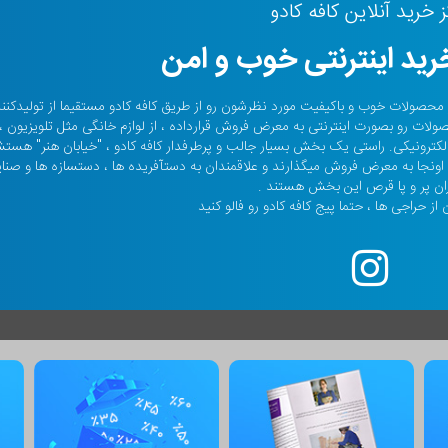
ز خرید آنلاین کافه کادو
ید اینترنتی خوب و امن
حالا صدها هزار نفر محصولات خوب و باکیفیت مورد نظرشون رو از طریق کافه کادو مستقیما از تولیدکن
صولات رو بصورت اینترنتی به معرض فروش قرارداده ، از لوازم خانگی مثل تلویزیون ،
م الکترونیکی. راستی یک بخش بسیار جالب و پرطرفدار کافه کادو ، "خیابان هنر" هس
ونجا به معرض فروش میگذارند و علاقمندان به دستآفریده ها ، دستسازه ها و صنا
ان پر و پا قرص این بخش هستند .
از حراجی ها ، حتما پیج کافه کادو رو فالو کنید