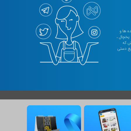
نده ها و
 یخچال ،
تش که
یع دستی