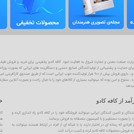
ان پلتفرم آنلاین فروش محصولات از سال ۱۳۹۳ و با نظارت وزارت صنعت معدن و تجارت شروع به فعالیت نمود. کافه کادو پلتفرمی 
ی حمایت و پشتیبانی از تولیدکنندگان صنایع دستی و دستآفریده های ایرانی که بصورت روزانه با
اینگونه محصولات به عنوان کادو و هدیه برای عزیزان است . از آنجا که کافه کادو ، بازوی فروش بیش از ۹۰۰ هزار تو
ده ، متنوع و امن بوده که میتوانید بسیاری از کالاهای خود را با خیال راحت و بصورت آنلاین سف
یدهد .
د از کافه کادو
خ
ندگان و تامین کنندگان ایرانی میتوانند فروشگاه خود را در کافه کادو راه اندازی کرده و
کا
را بصورت مستقیم و با کمیسیون منصفانه به فروش برسانند .
هم
فرادی که رسانه ای در اختیار دارند یا با شبکه ای از افراد در ارتباط هستند میتوانند به
مل
ه فروش محصولات کافه کادو کرده و کسب درآمد کنند .
شما