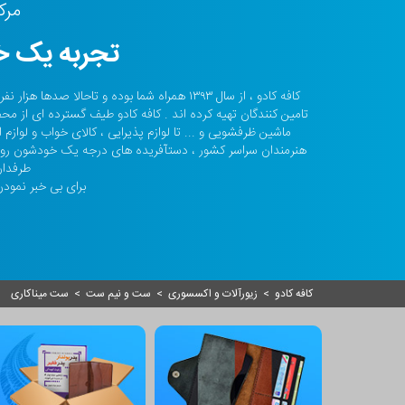
مرک
تجربه یک خر
کافه کادو ، از سال ۱۳۹۳ همراه شما بوده و تا
تامین کنندگان تهیه کرده اند . کافه کادو طیف گسترده ای از مح
ماشین ظرفشویی و ... تا لوازم پذیرایی ، کالای خواب و لواز
هنرمندان سراسر کشور ، دستآفریده های درجه یک خودشون رو ا
طرفدار
برای بی خبر نمودن 
کافه کادو
>
زیورآلات و اکسسوری
>
ست و نیم ست
>
ست میناکاری