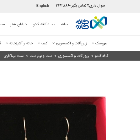
سوال داری؟ تماس بگیر ۲۶۴۲۸۸۶۰
English
خانه
مجله کافه کادو
خیابان هنر
محص
عروسک
زیورآلات و اکسسوری
کیف
خانه و آشپزخانه
گ
کافه کادو
>
زیورآلات و اکسسوری
>
ست و نیم ست
>
ست میناکاری