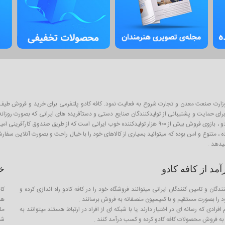
ان پلتفرم آنلاین فروش محصولات از سال ۱۳۹۳ و با نظارت وزارت صنعت معدن و تجارت شروع به فعالیت نمود. کافه کادو پلتفرمی 
ی حمایت و پشتیبانی از تولیدکنندگان صنایع دستی و دستآفریده های ایرانی که بصورت روزانه با
اینگونه محصولات به عنوان کادو و هدیه برای عزیزان است . از آنجا که کافه کادو ، بازوی فروش بیش از ۹۰۰ هزار تو
ده ، متنوع و امن بوده که میتوانید بسیاری از کالاهای خود را با خیال راحت و بصورت آنلاین سف
یدهد .
د از کافه کادو
خ
ندگان و تامین کنندگان ایرانی میتوانند فروشگاه خود را در کافه کادو راه اندازی کرده و
کا
را بصورت مستقیم و با کمیسیون منصفانه به فروش برسانند .
هم
فرادی که رسانه ای در اختیار دارند یا با شبکه ای از افراد در ارتباط هستند میتوانند به
مل
ه فروش محصولات کافه کادو کرده و کسب درآمد کنند .
شما