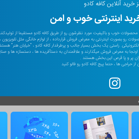
ز خرید آنلاین کافه کادو
ید اینترنتی خوب و امن
حالا صدها هزار نفر محصولات خوب و باکیفیت مورد نظرشون رو از طریق کافه کادو مستقیما از تولیدکن
صولات رو بصورت اینترنتی به معرض فروش قرارداده ، از لوازم خانگی مثل تلویزیون ،
م الکترونیکی. راستی یک بخش بسیار جالب و پرطرفدار کافه کادو ، "خیابان هنر" هس
ونجا به معرض فروش میگذارند و علاقمندان به دستآفریده ها ، دستسازه ها و صنا
ان پر و پا قرص این بخش هستند .
از حراجی ها ، حتما پیج کافه کادو رو فالو کنید