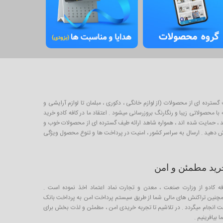
برای خرید و فروش طیف گسترده ای از محصولات (از لوازم خانگی ، دکوری ، مبلمان تا لوازم آرایشی و
 محصولاتی زیبا و رنگارنگ بروزرسانی میشود . اعتقاد ما در کافه کادو خرید
لیدکننده خوب ایرانی است که از طریق صندوق کارآفرینی امید ، حمایت شده اند ، همواره شاهد ارائه طیف گسترده ای از محصولات خوب و
ارش دهید . ارسال به سراسر کشور ، امنیت در پرداخت ها و تنوع محصول ویژگی
رید مطمئن و امن
فه کادو از وزارت صنعت ، معدن و تجارت نماد اعتماد اخذ نموده است .
چنین تراکنش های مالی شما از طریق سیستم پرداخت امن به پرداخت بانک
ت انجام میگردد . در تلاشیم تا تجربه خریدی امن ، مطمئن و لذت بخش برای
 بیافرینیم .