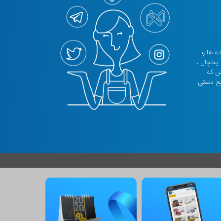
نده ها و
 یخچال ،
تش که
یع دستی