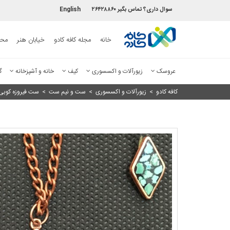
سوال داری؟ تماس بگیر ۲۶۴۲۸۸۶۰
English
خانه
مجله کافه کادو
خیابان هنر
محص
عروسک
زیورآلات و اکسسوری
کیف
خانه و آشپزخانه
گ
کافه کادو
>
زیورآلات و اکسسوری
>
ست و نیم ست
>
ست فیروزه کوبی