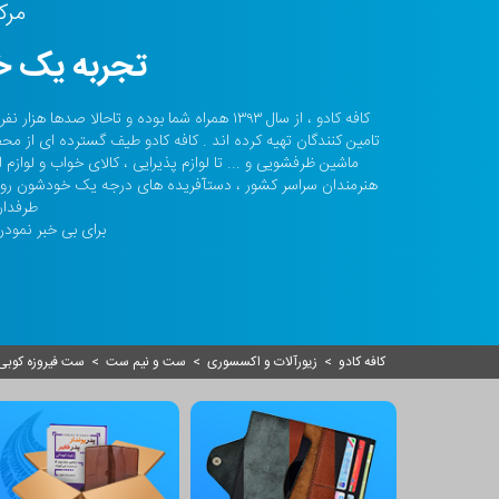
مرک
تجربه یک خر
کافه کادو ، از سال ۱۳۹۳ همراه شما بوده و تا
تامین کنندگان تهیه کرده اند . کافه کادو طیف گسترده ای از مح
ماشین ظرفشویی و ... تا لوازم پذیرایی ، کالای خواب و لواز
هنرمندان سراسر کشور ، دستآفریده های درجه یک خودشون رو ا
طرفدار
برای بی خبر نمودن 
کافه کادو
>
زیورآلات و اکسسوری
>
ست و نیم ست
>
ست فیروزه کوبی