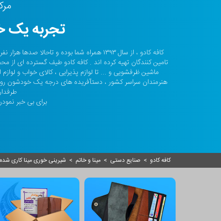
مرک
تجربه یک خر
کافه کادو ، از سال ۱۳۹۳ همراه شما بوده و تا
تامین کنندگان تهیه کرده اند . کافه کادو طیف گسترده ای از مح
ماشین ظرفشویی و ... تا لوازم پذیرایی ، کالای خواب و لواز
هنرمندان سراسر کشور ، دستآفریده های درجه یک خودشون رو ا
طرفدار
برای بی خبر نمودن 
کافه کادو
>
صنایع دستی
>
مینا و خاتم
>
شیرینی خوری مینا کاری شده سا