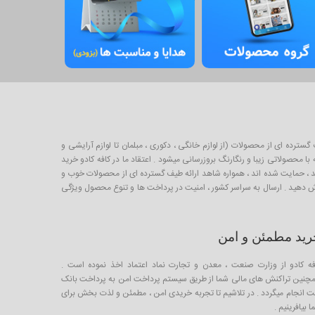
برای خرید و فروش طیف گسترده ای از محصولات (از لوازم خانگی ، دکوری ، مبلمان تا لوازم آرایشی و
 محصولاتی زیبا و رنگارنگ بروزرسانی میشود . اعتقاد ما در کافه کادو خرید
لیدکننده خوب ایرانی است که از طریق صندوق کارآفرینی امید ، حمایت شده اند ، همواره شاهد ارائه طیف گسترده ای از محصولات خوب و
ارش دهید . ارسال به سراسر کشور ، امنیت در پرداخت ها و تنوع محصول ویژگی
رید مطمئن و امن
فه کادو از وزارت صنعت ، معدن و تجارت نماد اعتماد اخذ نموده است .
چنین تراکنش های مالی شما از طریق سیستم پرداخت امن به پرداخت بانک
ت انجام میگردد . در تلاشیم تا تجربه خریدی امن ، مطمئن و لذت بخش برای
 بیافرینیم .