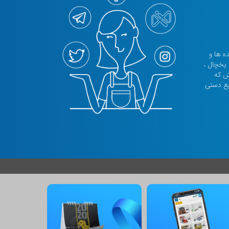
نده ها و
 یخچال ،
تش که
یع دستی