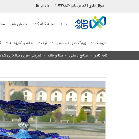
سوال داری؟ تماس بگیر ۲۶۴۲۸۸۶۰
English
خانه
مجله کافه کادو
خیابان هنر
محص
عروسک
زیورآلات و اکسسوری
کیف
خانه و آشپزخانه
گ
کافه کادو
>
صنایع دستی
>
مینا و خاتم
>
شیرینی خوری مینا کاری شده سا