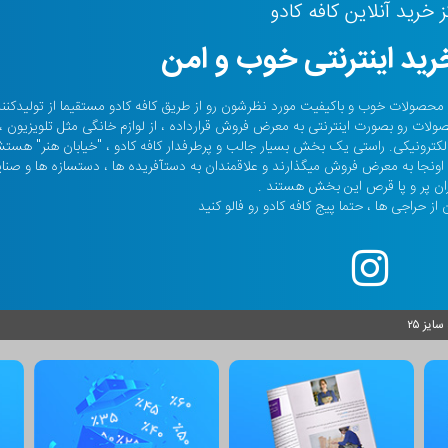
ز خرید آنلاین کافه کادو
ید اینترنتی خوب و امن
حالا صدها هزار نفر محصولات خوب و باکیفیت مورد نظرشون رو از طریق کافه کادو مستقیما از تولیدکن
صولات رو بصورت اینترنتی به معرض فروش قرارداده ، از لوازم خانگی مثل تلویزیون ،
م الکترونیکی. راستی یک بخش بسیار جالب و پرطرفدار کافه کادو ، "خیابان هنر" هس
ونجا به معرض فروش میگذارند و علاقمندان به دستآفریده ها ، دستسازه ها و صنا
ان پر و پا قرص این بخش هستند .
از حراجی ها ، حتما پیج کافه کادو رو فالو کنید
یز ۲۵