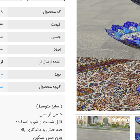
۹۸
کد محصول
۰۰۰
قیمت
م
جنس
سای
ابعاد
از
آماده ارسال از
می
برند
می
گروه محصول
( سایز متوسط)
جنس از مس
قابل شست و شو و استفاده
ضد خش و ماندگاری بالا
وزن مس سنگین