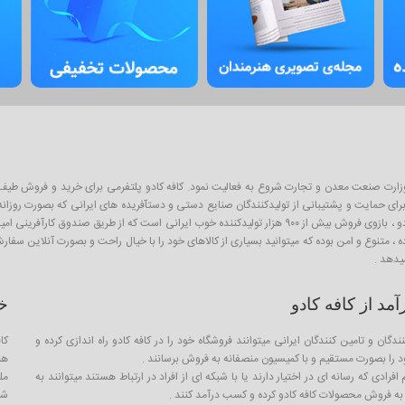
ان پلتفرم آنلاین فروش محصولات از سال ۱۳۹۳ و با نظارت وزارت صنعت معدن و تجارت شروع به فعالیت نمود. کافه کادو پلتفرمی 
ی حمایت و پشتیبانی از تولیدکنندگان صنایع دستی و دستآفریده های ایرانی که بصورت روزانه با
اینگونه محصولات به عنوان کادو و هدیه برای عزیزان است . از آنجا که کافه کادو ، بازوی فروش بیش از ۹۰۰ هزار تو
ده ، متنوع و امن بوده که میتوانید بسیاری از کالاهای خود را با خیال راحت و بصورت آنلاین سف
یدهد .
د از کافه کادو
خ
ندگان و تامین کنندگان ایرانی میتوانند فروشگاه خود را در کافه کادو راه اندازی کرده و
کا
را بصورت مستقیم و با کمیسیون منصفانه به فروش برسانند .
هم
فرادی که رسانه ای در اختیار دارند یا با شبکه ای از افراد در ارتباط هستند میتوانند به
مل
ه فروش محصولات کافه کادو کرده و کسب درآمد کنند .
شما