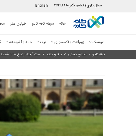
سوال داری؟ تماس بگیر ۲۶۴۲۸۸۶۰
English
خانه
مجله کافه کادو
خیابان هنر
محص
عروسک
زیورآلات و اکسسوری
کیف
خانه و آشپزخانه
گ
کافه کادو
>
صنایع دستی
>
مینا و خاتم
>
ست آیینه ارتفاع ۲۸ و شمعدان ارتفاع ۱۶ سانتی متر میناکاری