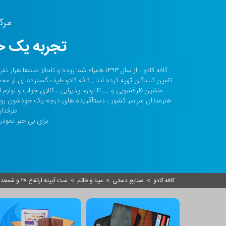
مرک
تجربه یک خر
کافه کادو ، از سال ۱۳۹۳ همراه شما بوده و تا
تامین کنندگان تهیه کرده اند . کافه کادو طیف گسترده ای از مح
ماشین ظرفشویی و ... تا لوازم پذیرایی ، کالای خواب و لواز
هنرمندان سراسر کشور ، دستآفریده های درجه یک خودشون رو ا
طرفدار
برای بی خبر نمودن 
کافه کادو
>
صنایع دستی
>
مینا و خاتم
>
ست آیینه ارتفاع ۲۸ و شمعدان ارتفاع ۱۶ سانتی متر میناکاری