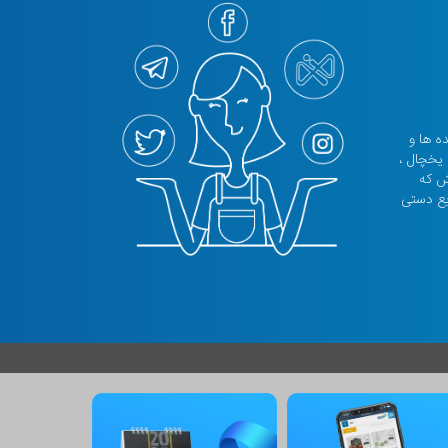
نده ها و
 یخچال ،
تش که
یع دستی