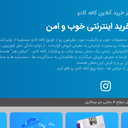
ز خرید آنلاین کافه کادو
ید اینترنتی خوب و امن
حالا صدها هزار نفر محصولات خوب و باکیفیت مورد نظرشون رو از طریق کافه کادو مستقیما از تولیدکن
صولات رو بصورت اینترنتی به معرض فروش قرارداده ، از لوازم خانگی مثل تلویزیون ،
م الکترونیکی. راستی یک بخش بسیار جالب و پرطرفدار کافه کادو ، "خیابان هنر" هس
ونجا به معرض فروش میگذارند و علاقمندان به دستآفریده ها ، دستسازه ها و صنا
ان پر و پا قرص این بخش هستند .
از حراجی ها ، حتما پیج کافه کادو رو فالو کنید