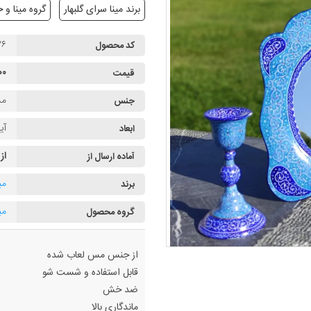
برند مینا سرای گلبهار
گروه مینا و خ
۷۶
کد محصول
۰۰۰
قیمت
مس
جنس
آیینه ۲۸ سانت
ابعاد
از
آماده ارسال از
می
برند
می
گروه محصول
از جنس مس لعاب شده
قابل استفاده و شست شو
ضد خش
ماندگاری بالا