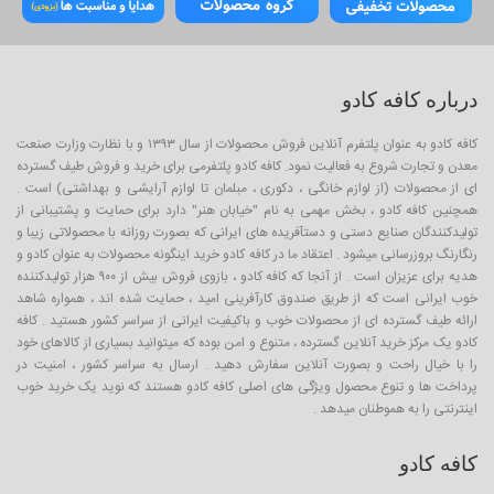
درباره کافه کادو
کافه کادو به عنوان پلتفرم آنلاین فروش محصولات از سال ۱۳۹۳ و با نظارت وزارت صنعت
معدن و تجارت شروع به فعالیت نمود. کافه کادو پلتفرمی برای خرید و فروش طیف گسترده
ای از محصولات (از لوازم خانگی ، دکوری ، مبلمان تا لوازم آرایشی و بهداشتی) است .
همچنین کافه کادو ، بخش مهمی به نام "خیابان هنر" دارد برای حمایت و پشتیبانی از
تولیدکنندگان صنایع دستی و دستآفریده های ایرانی که بصورت روزانه با محصولاتی زیبا و
رنگارنگ بروزرسانی میشود . اعتقاد ما در کافه کادو خرید اینگونه محصولات به عنوان کادو و
هدیه برای عزیزان است . از آنجا که کافه کادو ، بازوی فروش بیش از ۹۰۰ هزار تولیدکننده
خوب ایرانی است که از طریق صندوق کارآفرینی امید ، حمایت شده اند ، همواره شاهد
ارائه طیف گسترده ای از محصولات خوب و باکیفیت ایرانی از سراسر کشور هستید . کافه
کادو یک مرکز خرید آنلاین گسترده ، متنوع و امن بوده که میتوانید بسیاری از کالاهای خود
را با خیال راحت و بصورت آنلاین سفارش دهید . ارسال به سراسر کشور ، امنیت در
پرداخت ها و تنوع محصول ویژگی های اصلی کافه کادو هستند که نوید یک خرید خوب
اینترنتی را به هموطنان میدهد .
کافه کادو