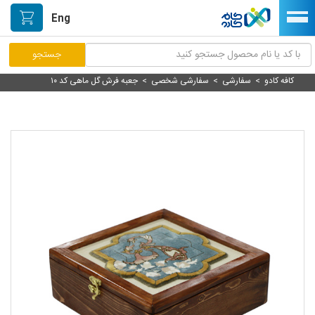
Eng
کافه کادو
>
سفارشی
>
سفارشی شخصی
>
جعبه فرش گل ماهی کد ۱۰
مرکز پاسخگویی مشتریان
راه اندازی فروشگاه
نصب اپلیکیشن اندرویدی
صفحه اصلی
پیگیری سفارشات
دسته بندی محصولات
خیابان هنر/بازار دستآفریده ها
حمایت از تولیدکنندگان