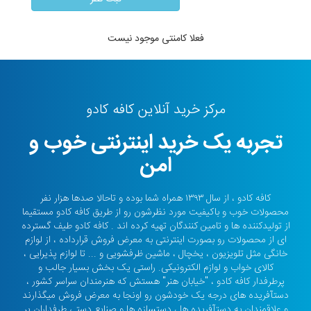
فعلا کامنتی موجود نیست
مرکز خرید آنلاین کافه کادو
تجربه یک خرید اینترنتی خوب و
امن
کافه کادو ، از سال ۱۳۹۳ همراه شما بوده و تاحالا صدها هزار نفر
محصولات خوب و باکیفیت مورد نظرشون رو از طریق کافه کادو مستقیما
از تولیدکننده ها و تامین کنندگان تهیه کرده اند . کافه کادو طیف گسترده
ای از محصولات رو بصورت اینترنتی به معرض فروش قرارداده ، از لوازم
خانگی مثل تلویزیون ، یخچال ، ماشین ظرفشویی و ... تا لوازم پذیرایی ،
کالای خواب و لوازم الکترونیکی. راستی یک بخش بسیار جالب و
پرطرفدار کافه کادو ، "خیابان هنر" هستش که هنرمندان سراسر کشور ،
دستآفریده های درجه یک خودشون رو اونجا به معرض فروش میگذارند
و علاقمندان به دستآفریده ها ، دستسازه ها و صنایع دستی طرفداران پر