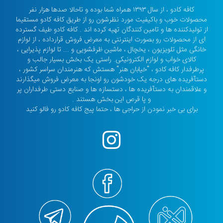
کافه کادو ، از سال ۱۳۹۳ همراه شما بوده و تاحالا صدها هزار نفر
محصولات خوب و باکیفیت مورد نظرشون رو از طریق کافه کادو مستقیما
از تولیدکننده ها و تامین کنندگان تهیه کرده اند . کافه کادو طیف گسترده
ای از محصولات رو بصورت اینترنتی به معرض فروش قرارداده ، از لوازم
خانگی مثل تلویزیون ، یخچال ، ماشین ظرفشویی و ... تا لوازم پذیرایی ،
کالای خواب و لوازم الکترونیکی. راستی یک بخش بسیار جالب و
پرطرفدار کافه کادو ، "خیابان هنر" هستش که هنرمندان سراسر کشور ،
دستآفریده های درجه یک خودشون رو اونجا به معرض فروش میگذارند
و علاقمندان به دستآفریده ها ، دستسازه ها و صنایع دستی طرفداران پر
و پا قرص این بخش هستند .
برای بی خبر نمودن از حراجی ها ، حتما پیج کافه کادو رو فالو کنید