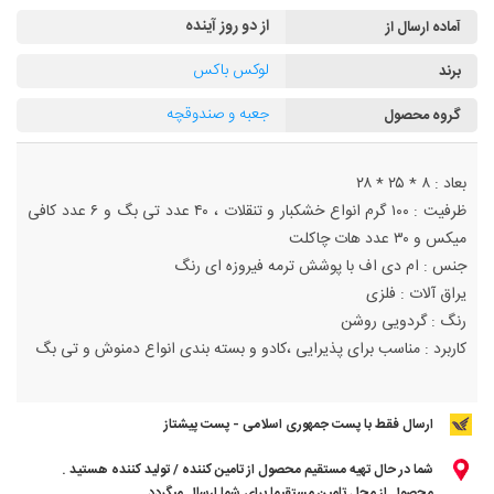
از دو روز آینده
آماده ارسال از
لوکس باکس
برند
جعبه و صندوقچه
گروه محصول
بعاد : ۸ * ۲۵ * ۲۸
ظرفیت : ۱۰۰ گرم انواع خشکبار و تنقلات ، ۴۰ عدد تی بگ و ۶ عدد کافی
میکس و ۳۰ عدد هات چاکلت
جنس : ام دی اف با پوشش ترمه فیروزه ای رنگ
یراق آلات : فلزی
رنگ : گردویی روشن
کاربرد : مناسب برای پذیرایی ،کادو و بسته بندی انواع دمنوش و تی بگ
ارسال فقط با پست جمهوری اسلامی - پست پیشتاز
شما در حال تهیه مستقیم محصول از تامین کننده / تولید کننده هستید .
محصول از محل تامین مستقیما برای شما ارسال میگردد .