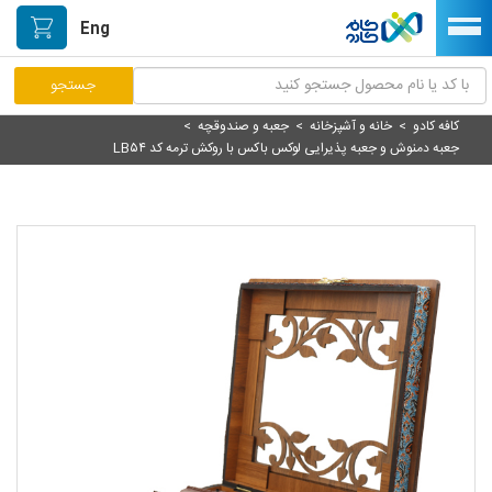
Eng
کافه کادو
>
خانه و آشپزخانه
>
جعبه و صندوقچه
>
مرکز پاسخگویی مشتریان
جعبه دمنوش و جعبه پذیرایی لوکس باکس با روکش ترمه کد LB۵۴
راه اندازی فروشگاه
نصب اپلیکیشن اندرویدی
صفحه اصلی
پیگیری سفارشات
دسته بندی محصولات
خیابان هنر/بازار دستآفریده ها
حمایت از تولیدکنندگان