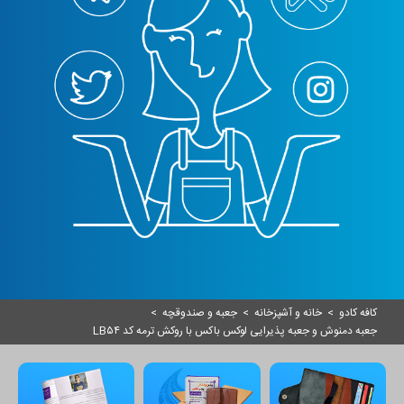
کافه کادو
>
خانه و آشپزخانه
>
جعبه و صندوقچه
>
جعبه دمنوش و جعبه پذیرایی لوکس باکس با روکش ترمه کد LB۵۴