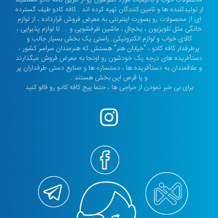
از تولیدکننده ها و تامین کنندگان تهیه کرده اند . کافه کادو طیف گسترده
ای از محصولات رو بصورت اینترنتی به معرض فروش قرارداده ، از لوازم
خانگی مثل تلویزیون ، یخچال ، ماشین ظرفشویی و ... تا لوازم پذیرایی ،
کالای خواب و لوازم الکترونیکی. راستی یک بخش بسیار جالب و
پرطرفدار کافه کادو ، "خیابان هنر" هستش که هنرمندان سراسر کشور ،
دستآفریده های درجه یک خودشون رو اونجا به معرض فروش میگذارند
و علاقمندان به دستآفریده ها ، دستسازه ها و صنایع دستی طرفداران پر
و پا قرص این بخش هستند .
برای بی خبر نمودن از حراجی ها ، حتما پیج کافه کادو رو فالو کنید