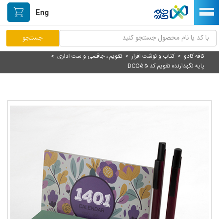
Eng
کافه کادو
>
کتاب و نوشت افزار
>
تقویم ، جاقلمی و ست اداری
>
مرکز پاسخگویی مشتریان
پایه نگهدارنده تقویم کد DCO۵۵
راه اندازی فروشگاه
نصب اپلیکیشن اندرویدی
صفحه اصلی
پیگیری سفارشات
دسته بندی محصولات
خیابان هنر/بازار دستآفریده ها
حمایت از تولیدکنندگان