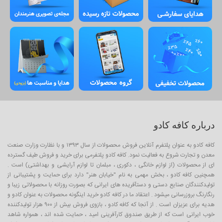
درباره کافه کادو
کافه کادو به عنوان پلتفرم آنلاین فروش محصولات از سال ۱۳۹۳ و با نظارت وزارت صنعت
معدن و تجارت شروع به فعالیت نمود. کافه کادو پلتفرمی برای خرید و فروش طیف گسترده
ای از محصولات (از لوازم خانگی ، دکوری ، مبلمان تا لوازم آرایشی و بهداشتی) است .
همچنین کافه کادو ، بخش مهمی به نام "خیابان هنر" دارد برای حمایت و پشتیبانی از
تولیدکنندگان صنایع دستی و دستآفریده های ایرانی که بصورت روزانه با محصولاتی زیبا و
رنگارنگ بروزرسانی میشود . اعتقاد ما در کافه کادو خرید اینگونه محصولات به عنوان کادو و
هدیه برای عزیزان است . از آنجا که کافه کادو ، بازوی فروش بیش از ۹۰۰ هزار تولیدکننده
خوب ایرانی است که از طریق صندوق کارآفرینی امید ، حمایت شده اند ، همواره شاهد