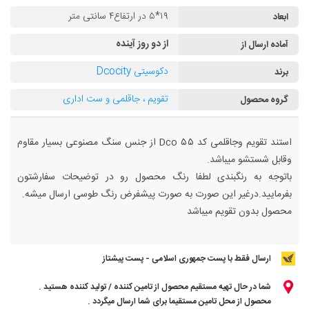
۱۹*۵ در ارتفاع۴ سانتی متر
ابعاد
از دو روز آینده
آماده ارسال از
دکوسیتی Dcocity
برند
تقویم ، جاقلمی و ست اداری
گروه محصول
استند تقویم وجاقلمی کد Dco ۵۵ از جنس سنگ مصنوعی بسیار مقاوم
وقابل شستشو میباشد.
باتوجه به رنگبندی لطفا رنگ محصول رو در توضیحات سفارشتون
بفرمایید.درغیر این صورت به صورت پیشفرض رنگ طوسی ارسال میشه.
محصول بدون تقویم میباشد
ارسال فقط با پست جمهوری اسلامی - پست پیشتاز
شما در حال تهیه مستقیم محصول از تامین کننده / تولید کننده هستید .
محصول از محل تامین مستقیما برای شما ارسال میگردد .