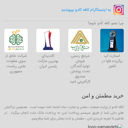
به اینستاگرام کافه کادو بپیوندید
چرا عضو کافه کادو شوم؟
استارت آپ
مرجع رسمی
کاندیدای
شرکت خلاق از
برگزیده فاوا در
فروش
بهترین مارکت
سوی معاونت
کشور
تولیدکنندگان
پلیس ایران
علمی ریاست
تحت پوشش
جمهوری
صندوق
کارآفرینی امید
خرید مطمئن و امن
کافه کادو از وزارت صنعت ، معدن و تجارت نماد اعتماد اخذ نموده است . همچنین تراکنش
های مالی شما از طریق سیستم پرداخت امن به پرداخت بانک ملت انجام میگردد . در
تلاشیم تا تجربه خریدی امن ، مطمئن و لذت بخش برای شما بیافرینیم .